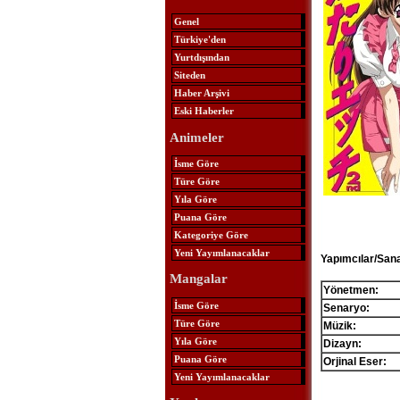
Genel
Türkiye'den
Yurtdışından
Siteden
Haber Arşivi
Eski Haberler
Animeler
İsme Göre
Türe Göre
Yıla Göre
Puana Göre
Kategoriye Göre
Yeni Yayımlanacaklar
Yapımcılar/Sana
Mangalar
Yönetmen:
İsme Göre
Senaryo:
Türe Göre
Müzik:
Yıla Göre
Dizayn:
Puana Göre
Orjinal Eser:
Yeni Yayımlanacaklar