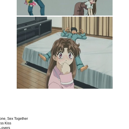
one, Sex Together
iss Kiss
Lovers