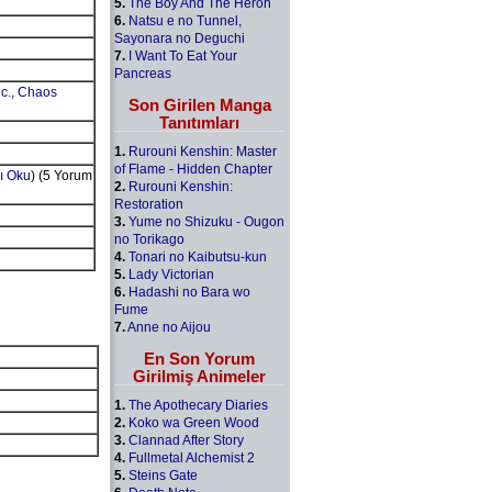
5.
The Boy And The Heron
6.
Natsu e no Tunnel,
Sayonara no Deguchi
7.
I Want To Eat Your
Pancreas
c.
,
Chaos
Son Girilen Manga
Tanıtımları
1.
Rurouni Kenshin: Master
of Flame - Hidden Chapter
ı Oku
) (5 Yorum
2.
Rurouni Kenshin:
Restoration
3.
Yume no Shizuku - Ougon
no Torikago
4.
Tonari no Kaibutsu-kun
5.
Lady Victorian
6.
Hadashi no Bara wo
Fume
7.
Anne no Aijou
En Son Yorum
Girilmiş Animeler
1.
The Apothecary Diaries
2.
Koko wa Green Wood
3.
Clannad After Story
4.
Fullmetal Alchemist 2
5.
Steins Gate