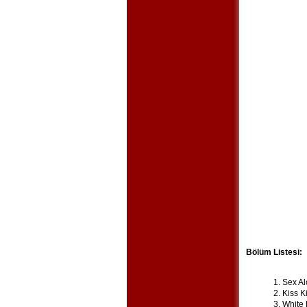
Bölüm Listesi:
Sex Al
Kiss K
White 