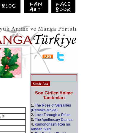
Son Girilen Anime
Tanıtımları
1.
The Rose of Versailles
(Remake Movie)
2.
Love Through a Prism
エッチ
3.
The Apothecary Diaries
4.
Kamonohashi Ron no
Kindan Suiri