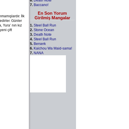
6.
Death Note
7.
Baccano!
En Son Yorum
nmamışlardır. İlk
Girilmiş Mangalar
dirler. Günler
1.
Steel Ball Run
, Yura’ nın kız
2.
Stone Ocean
eni çift
3.
Death Note
4.
Steel Ball Run
5.
Berserk
6.
Kaichou Wa Maid-sama!
7.
NANA