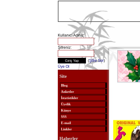
Kullanıcı Adınız:
Şifreniz:
(
Şifre Sor
)
Üye Ol
Site
Blog
Anketler
İstatistikler
Üyelik
Künye
SSS
E-mail
Linkler
Haberler