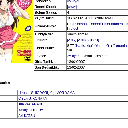
Gönderen:
valkryei
Resmi Sitesi:
[www]
Bölüm Sayısı:
4
Yayım Tarihi:
26/7/2002 ile 22/1/2004 arası
Hakusensha
,
Geneon Entertainment, In
Firma/Stüdyo:
Project
Türkiye'de:
Yayımlanmadı
Linkler:
[ANN]
[ANIDB]
[Best]
8.77 (
İstatistikler
) (
Yorum Gir
) (
Yorumlar
Genel Puan:
Var)
Favori:
25 üyenin
favori listesinde
Giriş Tarihi:
13/02/2007
Son Değişiklik:
13/02/2007
tçılar:
Hiroshi ISHIODORI
,
Yuji MORIYAMA
Chiaki J. KONAKA
Jun WATANABE
Yasuyuki NODA
Aki KATSU