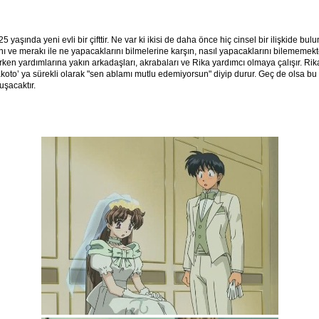
 yaşında yeni evli bir çifttir. Ne var ki ikisi de daha önce hiç cinsel bir ilişkide bulu
 ve merakı ile ne yapacaklarını bilmelerine karşın, nasıl yapacaklarını bilememekte
rken yardımlarına yakın arkadaşları, akrabaları ve Rika yardımcı olmaya çalışır. Rika
koto’ ya sürekli olarak "sen ablamı mutlu edemiyorsun" diyip durur. Geç de olsa bu y
uşacaktır.