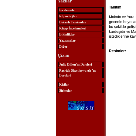
Yazılar
Tanıtım:
İncelemeler
Röportajlar
Makoto ve Yura 25
gecenin heyecanı
Detaylı Tanıtımlar
bu şekilde gelişi
Kitap İncelemeleri
kardeşidir ve Ma
Etkinlikler
istediklerine kav
Yazışmalar
Diğer
Resimler:
Çizim
Julie Dillon'ın Dersleri
Patrick Shettlesworth 'ın
Dersleri
Kişiler
Şirketler