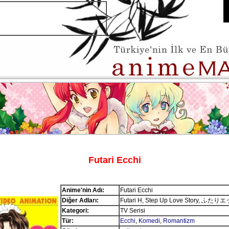
Futari Ecchi
Anime'nin Adı:
Futari Ecchi
Diğer Adları:
Futari H, Step Up Love Story, ふたり
Kategori:
TV Serisi
Tür:
Ecchi
,
Komedi
,
Romantizm