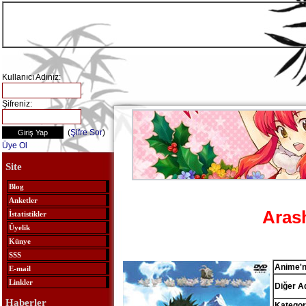
Kullanıcı Adınız:
Şifreniz:
(
Şifre Sor
)
Üye Ol
Site
Blog
Anketler
Arash
İstatistikler
Üyelik
Künye
SSS
Anime'n
E-mail
Linkler
Diğer Ad
Haberler
Kategor