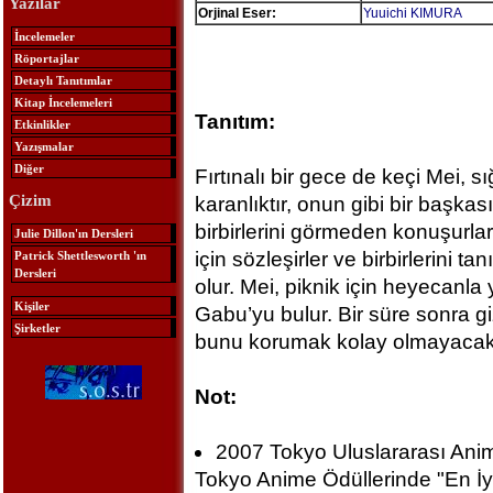
Yazılar
Orjinal Eser:
Yuuichi KIMURA
İncelemeler
Röportajlar
Detaylı Tanıtımlar
Kitap İncelemeleri
Tanıtım:
Etkinlikler
Yazışmalar
Diğer
Fırtınalı bir gece de keçi Mei, s
Çizim
karanlıktır, onun gibi bir başka
birbirlerini görmeden konuşurlar 
Julie Dillon'ın Dersleri
için sözleşirler ve birbirlerini ta
Patrick Shettlesworth 'ın
Dersleri
olur. Mei, piknik için heyecanla
Kişiler
Gabu’yu bulur. Bir süre sonra gi
Şirketler
bunu korumak kolay olmayacakt
Not:
2007 Tokyo Uluslararası Ani
Tokyo Anime Ödüllerinde "En İy