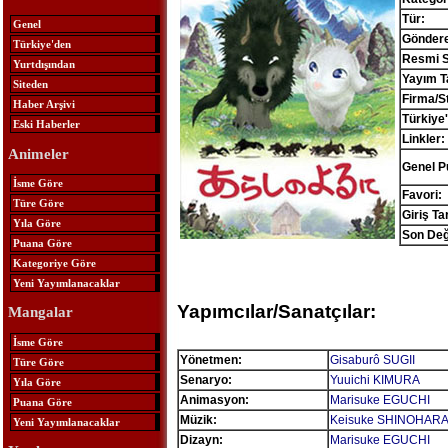
Tür:
Genel
Gönder
Türkiye'den
Resmi S
Yurtdışından
Yayım Ta
Siteden
Firma/S
Haber Arşivi
Türkiye
Eski Haberler
Linkler:
Animeler
Genel P
İsme Göre
Favori:
Türe Göre
Giriş Tar
Yıla Göre
Son Deği
Puana Göre
Kategoriye Göre
Yeni Yayımlanacaklar
Yapımcılar/Sanatçılar:
Mangalar
İsme Göre
Yönetmen:
Gisaburô SUGII
Türe Göre
Senaryo:
Yuuichi KIMURA
Yıla Göre
Animasyon:
Marisuke EGUCHI
Puana Göre
Müzik:
Keisuke SHINOHAR
Yeni Yayımlanacaklar
Dizayn:
Marisuke EGUCHI