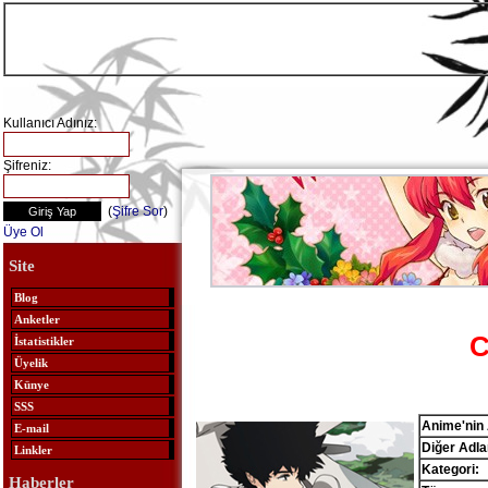
Kullanıcı Adınız:
Şifreniz:
(
Şifre Sor
)
Üye Ol
Site
Blog
Anketler
C
İstatistikler
Üyelik
Künye
SSS
Anime'nin 
E-mail
Diğer Adlar
Linkler
Kategori:
Haberler