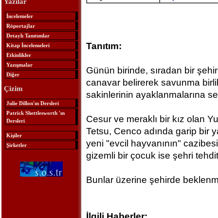
Yazılar
İncelemeler
Röportajlar
Detaylı Tanıtımlar
Tanıtım:
Kitap İncelemeleri
Etkinlikler
Yazışmalar
Günün birinde, sıradan bir şehir
Diğer
canavar belirerek savunma birlik
Çizim
sakinlerinin ayaklanmalarına se
Julie Dillon'ın Dersleri
Patrick Shettlesworth 'ın
Cesur ve meraklı bir kız olan Yuki
Dersleri
Tetsu, Cenco adında garip bir y
Kişiler
yeni "evcil hayvanının" cazibesi
Şirketler
gizemli bir çocuk ise şehri tehd
Bunlar üzerine şehirde beklenme
İlgili Haberler: