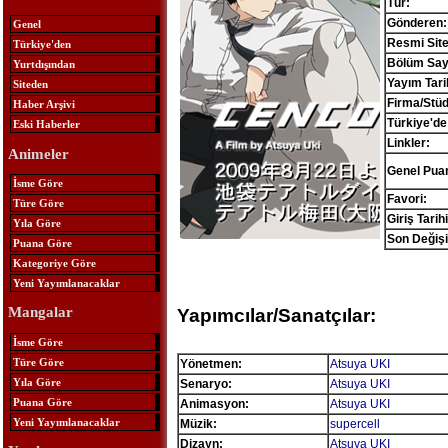
Tür:
Gönderen:
Genel
Resmi Site
Türkiye'den
Bölüm Sayı
Yurtdışından
Yayım Tari
Siteden
Firma/Stü
Haber Arşivi
Türkiye'de
Eski Haberler
Linkler:
Animeler
Genel Pua
İsme Göre
Favori:
Türe Göre
Giriş Tarihi
Yıla Göre
Son Değişi
Puana Göre
Kategoriye Göre
Yeni Yayımlanacaklar
Mangalar
Yapımcılar/Sanatçılar:
İsme Göre
Türe Göre
Yönetmen:
Atsuya UKI
Yıla Göre
Senaryo:
Atsuya UKI
Puana Göre
Animasyon:
Atsuya UKI
Yeni Yayımlanacaklar
Müzik:
supercell
Dizayn:
Atsuya UKI