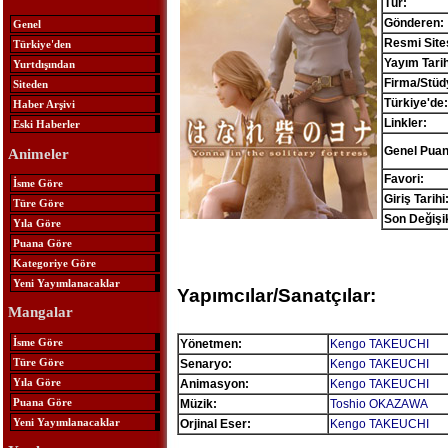
Tür:
Gönderen:
Genel
Resmi Sites
Türkiye'den
Yayım Tarih
Yurtdışından
Firma/Stüd
Siteden
Türkiye'de:
Haber Arşivi
Linkler:
Eski Haberler
Genel Puan
Animeler
Favori:
İsme Göre
Giriş Tarihi
Türe Göre
Son Değişik
Yıla Göre
Puana Göre
Kategoriye Göre
Yeni Yayımlanacaklar
Yapımcılar/Sanatçılar:
Mangalar
İsme Göre
Yönetmen:
Kengo TAKEUCHI
Türe Göre
Senaryo:
Kengo TAKEUCHI
Yıla Göre
Animasyon:
Kengo TAKEUCHI
Puana Göre
Müzik:
Toshio OKAZAWA
Yeni Yayımlanacaklar
Orjinal Eser:
Kengo TAKEUCHI