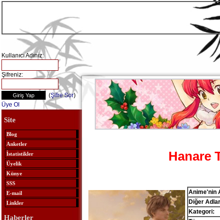
Kullanıcı Adınız:
Şifreniz:
(
Şifre Sor
)
Üye Ol
Site
Blog
Anketler
Hanare 
İstatistikler
Üyelik
Künye
SSS
Anime'nin 
E-mail
Diğer Adlar
Linkler
Kategori:
Haberler