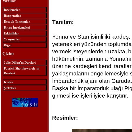
Yazılar
İncelemeler
Röportajlar
Tanıtım:
Detaylı Tanıtımlar
Kitap İncelemeleri
Etkinlikler
Yonna ve Stan isimli iki kardeş,
Yazışmalar
yetenekleri yüzünden toplumdan
Diğer
vermek isteyenlerden uzakta, bi
Çizim
hükümetinin, zamanla Yonna’nın 
Julie Dillon'ın Dersleri
üzerine kardeşleri kendi taraflar
Patrick Shettlesworth 'ın
yaklaşmalarını engellemesiyle s
Dersleri
İmparatorluk ajanı olan Garuda, 
Kişiler
Başka bir İmparatorluk ulağı Pi
Şirketler
girmesi ise işleri iyice karıştırır.
Resimler: