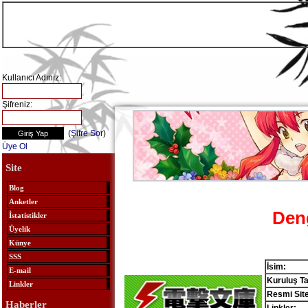
Kullanıcı Adınız:
Şifreniz:
(
Şifre Sor
)
Üye Ol
Site
Blog
Anketler
Den
İstatistikler
Üyelik
Künye
SSS
İsim:
E-mail
Kuruluş Ta
Linkler
Resmi Site
Haberler