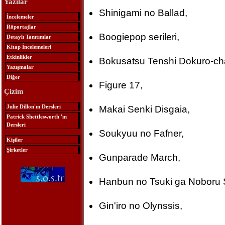
Yazılar
Shinigami no Ballad,
İncelemeler
Röportajlar
Boogiepop serileri,
Detaylı Tanıtımlar
Kitap İncelemeleri
Etkinlikler
Bokusatsu Tenshi Dokuro-ch
Yazışmalar
Diğer
Figure 17,
Çizim
Julie Dillon'ın Dersleri
Makai Senki Disgaia,
Patrick Shettlesworth 'ın
Dersleri
Soukyuu no Fafner,
Kişiler
Şirketler
Gunparade March,
Hanbun no Tsuki ga Noboru 
Gin'iro no Olynssis,