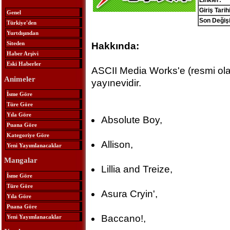
Linkler:
Giriş Tarihi
Genel
Son Değişi
Türkiye'den
Yurtdışından
Siteden
Hakkında:
Haber Arşivi
Eski Haberler
ASCII Media Works'e (resmi ola
Animeler
yayınevidir.
İsme Göre
Türe Göre
Yıla Göre
Absolute Boy,
Puana Göre
Kategoriye Göre
Allison,
Yeni Yayımlanacaklar
Mangalar
Lillia and Treize,
İsme Göre
Türe Göre
Asura Cryin',
Yıla Göre
Puana Göre
Baccano!,
Yeni Yayımlanacaklar