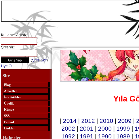
Kullanıcı Adınız:
Şifreniz:
(
Şifre Sor
)
Üye Ol
Site
Blog
Anketler
Yıla G
İstatistikler
Üyelik
Künye
SSS
|
2014
|
2012
|
2010
|
2009
|
E-mail
2002
|
2001
|
2000
|
1999
|
1
Linkler
1992
|
1991
|
1990
|
1989
|
1
Haberler