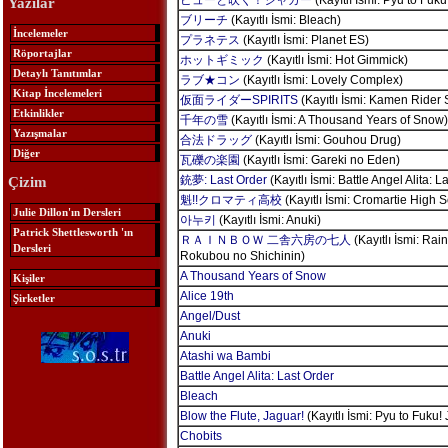
ピューと吹く！ジャガー
(Kayıtlı İsmi: Pyu to Fuku
Yazılar
ブリーチ
(Kayıtlı İsmi: Bleach)
İncelemeler
プラネテス
(Kayıtlı İsmi: Planet ES)
Röportajlar
ホットギミック
(Kayıtlı İsmi: Hot Gimmick)
Detaylı Tanıtımlar
ラブ★コン
(Kayıtlı İsmi: Lovely Complex)
Kitap İncelemeleri
仮面ライダーSPIRITS
(Kayıtlı İsmi: Kamen Rider S
Etkinlikler
千年の雪
(Kayıtlı İsmi: A Thousand Years of Snow)
Yazışmalar
合法ドラッグ
(Kayıtlı İsmi: Gouhou Drug)
Diğer
瓦礫の楽園
(Kayıtlı İsmi: Gareki no Eden)
銃夢: Last Order
(Kayıtlı İsmi: Battle Angel Alita: L
Çizim
魁!!クロマティ高校
(Kayıtlı İsmi: Cromartie High 
Julie Dillon'ın Dersleri
아누키
(Kayıtlı İsmi: Anuki)
Patrick Shettlesworth 'ın
ＲＡＩＮＢＯＷ 二舎六房の七人
(Kayıtlı İsmi: Rai
Dersleri
Rokubou no Shichinin)
A Thousand Years of Snow
Kişiler
Alice 19th
Şirketler
Angel/Dust
Anuki
Atashi wa Bambi
Battle Angel Alita: Last Order
Bleach
Blow the Flute, Jaguar!
(Kayıtlı İsmi: Pyu to Fuku!
Chobits