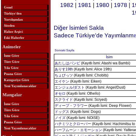
1982
|
1981
|
1980
|
1978
|
1
Genel
1
Türkiye'den
Yurtdışından
Siteden
Diğer İsimleri Sakla
Haber Arşivi
Sadece Türkiye'de Yayımlanmış
Eski Haberler
Animeler
Sonraki Sayfa
İsme Göre
İsim
Türe Göre
あたしはバンビ
(Kayıtlı İsmi: Atashi wa Bambi)
Yıla Göre
ありす19th
(Kayıtlı İsmi: Alice 19th)
Puana Göre
ちょびっツ
(Kayıtlı İsmi: Chobits)
Kategoriye Göre
エイケン
(Kayıtlı İsmi: Eiken)
Yeni Yayımlanacaklar
エンジェル/ダスト
(Kayıtlı İsmi: Angel/Dust)
オセロ
(Kayıtlı İsmi: Othello)
Mangalar
スクライド
(Kayıtlı İsmi: Scryed)
İsme Göre
ディープ・フラワー
(Kayıtlı İsmi: Deep Flower)
Türe Göre
ドッグス
(Kayıtlı İsmi: Dogs)
Yıla Göre
ノイズ
(Kayıtlı İsmi: NOiSE)
Puana Göre
ハチミツとクローバー
(Kayıtlı İsmi: Hachimitsu to
Yeni Yayımlanacaklar
ハーフムーン・エモーション
(Kayıtlı İsmi: Yatte