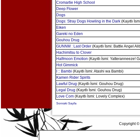
Cromartie High School
Deep Flower
Dogs
Dogs: Stray Dogs Howling in the Dark
(Kayıtlı İsm
Eiken
Gareki no Eden
Gouhou Drug
GUNNM : Last Order
(Kayıtlı İsmi: Battle Angel Ali
Hachimitsu to Clover
Halfmoon Emotion
(Kayıtlı İsmi: Yatteranneeze! 
Hot Gimmick
I :: Bambi
(Kayıtlı İsmi: Atashi wa Bambi)
Kamen Rider Spirits
Lawful Drug
(Kayıtlı İsmi: Gouhou Drug)
Legal Drug
(Kayıtlı İsmi: Gouhou Drug)
Love Com
(Kayıtlı İsmi: Lovely Complex)
Sonraki Sayfa
Copyright ©