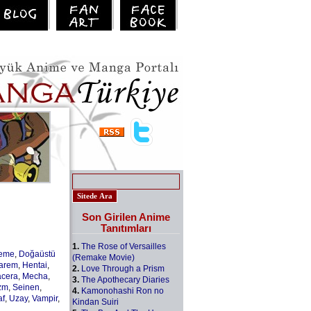
Son Girilen Anime
Tanıtımları
1.
The Rose of Versailles
leme
,
Doğaüstü
(Remake Movie)
arem
,
Hentai
,
2.
Love Through a Prism
cera
,
Mecha
,
3.
The Apothecary Diaries
zm
,
Seinen
,
4.
Kamonohashi Ron no
af
,
Uzay
,
Vampir
,
Kindan Suiri