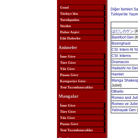
Genel
Diğer İsimleri S
Türkiye'den
Türkiye'de Yayı
Yurtdışından
Siteden
はだしのゲン
(K
Haber Arşivi
Barefoot Gen
(K
Eski Haberler
Bizenghast
Animeler
CSI: Intern At 
CSI: Interns
İsme Göre
Dramacon
Türe Göre
Hadashi no Ge
Yıla Göre
Hamlet
Puana Göre
Manga Shakespe
Kategoriye Göre
Juliet)
Yeni Yayımlanacaklar
Othello
Mangalar
Romeo and Juli
Romeo ve Julie
İsme Göre
Yalınayak Gen
(
Türe Göre
Yıla Göre
Puana Göre
Yeni Yayımlanacaklar