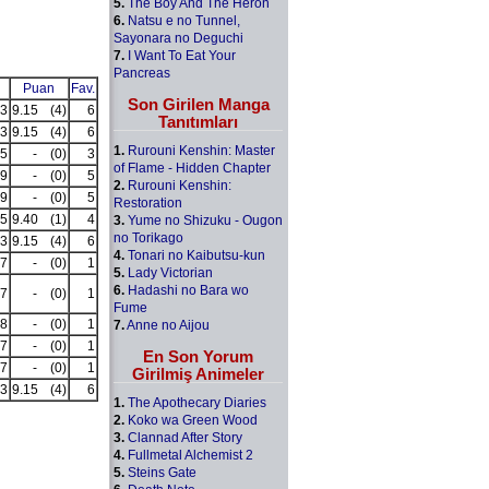
5.
The Boy And The Heron
6.
Natsu e no Tunnel,
Sayonara no Deguchi
7.
I Want To Eat Your
Pancreas
Puan
Fav.
Son Girilen Manga
3
9.15
(4)
6
Tanıtımları
3
9.15
(4)
6
1.
Rurouni Kenshin: Master
5
-
(0)
3
of Flame - Hidden Chapter
9
-
(0)
5
2.
Rurouni Kenshin:
9
-
(0)
5
Restoration
5
9.40
(1)
4
3.
Yume no Shizuku - Ougon
no Torikago
3
9.15
(4)
6
4.
Tonari no Kaibutsu-kun
7
-
(0)
1
5.
Lady Victorian
6.
Hadashi no Bara wo
7
-
(0)
1
Fume
8
-
(0)
1
7.
Anne no Aijou
7
-
(0)
1
En Son Yorum
7
-
(0)
1
Girilmiş Animeler
3
9.15
(4)
6
1.
The Apothecary Diaries
2.
Koko wa Green Wood
3.
Clannad After Story
4.
Fullmetal Alchemist 2
5.
Steins Gate