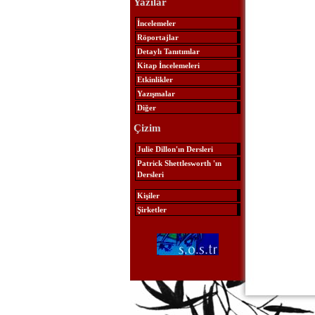
Yazılar
İncelemeler
Röportajlar
Detaylı Tanıtımlar
Kitap İncelemeleri
Etkinlikler
Yazışmalar
Diğer
Çizim
Julie Dillon'ın Dersleri
Patrick Shettlesworth 'ın
Dersleri
Kişiler
Şirketler