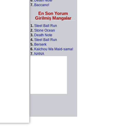
6.
Death Note
7.
Baccano!
En Son Yorum
Girilmiş Mangalar
1.
Steel Ball Run
2.
Stone Ocean
3.
Death Note
4.
Steel Ball Run
5.
Berserk
6.
Kaichou Wa Maid-sama!
7.
NANA