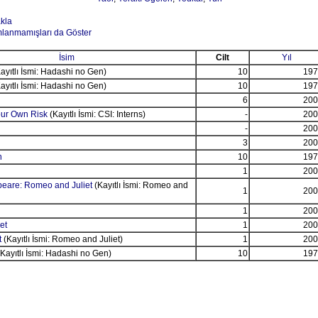
akla
mlanmamışları da Göster
İsim
Cilt
Yıl
ayıtlı İsmi: Hadashi no Gen)
10
197
ayıtlı İsmi: Hadashi no Gen)
10
197
6
200
Your Own Risk
(Kayıtlı İsmi: CSI: Interns)
-
200
-
200
3
200
n
10
197
1
200
are: Romeo and Juliet
(Kayıtlı İsmi: Romeo and
1
200
1
200
et
1
200
t
(Kayıtlı İsmi: Romeo and Juliet)
1
200
Kayıtlı İsmi: Hadashi no Gen)
10
197