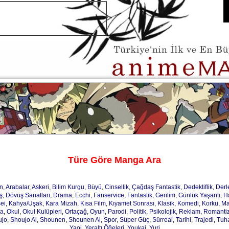
Türe Göre Manga Ara
n
,
Arabalar
,
Askeri
,
Bilim Kurgu
,
Büyü
,
Cinsellik
,
Çağdaş Fantastik
,
Dedektiflik
,
Der
ş
,
Dövüş Sanatları
,
Drama
,
Ecchi
,
Fanservice
,
Fantastik
,
Gerilim
,
Günlük Yaşantı
,
H
ei
,
Kahya/Uşak
,
Kara Mizah
,
Kısa Film
,
Kıyamet Sonrası
,
Klasik
,
Komedi
,
Korku
,
Ma
ja
,
Okul
,
Okul Kulüpleri
,
Ortaçağ
,
Oyun
,
Parodi
,
Politik
,
Psikolojik
,
Reklam
,
Romanti
ujo
,
Shoujo Ai
,
Shounen
,
Shounen Ai
,
Spor
,
Süper Güç
,
Sürreal
,
Tarihi
,
Trajedi
,
Tuh
Yaoi
,
Yeraltı Öğeleri
,
Youkai
,
Yuri