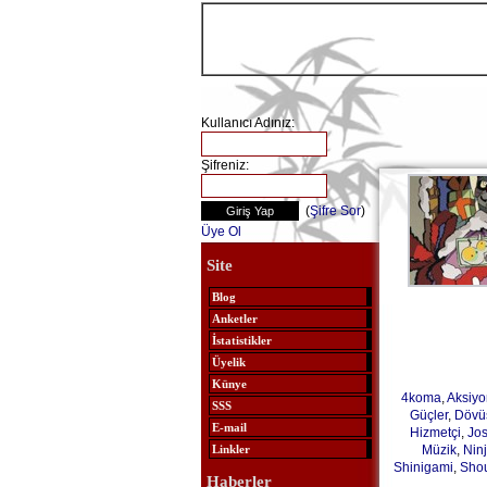
Kullanıcı Adınız:
Şifreniz:
(
Şifre Sor
)
Üye Ol
Site
Blog
Anketler
İstatistikler
Üyelik
Künye
4koma
,
Aksiyo
SSS
Güçler
,
Dövü
E-mail
Hizmetçi
,
Jos
Müzik
,
Nin
Linkler
Shinigami
,
Sho
Haberler