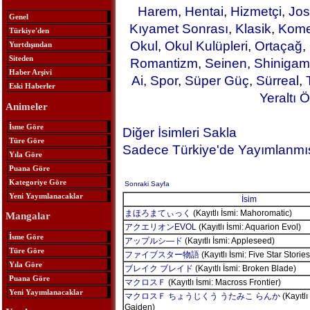
Harem
,
Hentai
,
Hizmetçi
,
Jos
Genel
Kıyamet Sonrası
,
Klasik
,
Kome
Türkiye'den
Okul
,
Okul Kulüpleri
,
Ortaçağ
,
Yurtdışından
Siteden
Romantizm
,
Seinen
,
Shinigam
Haber Arşivi
Ai
,
Spor
,
Süper Güç
,
Sürreal
,
Eski Haberler
Yeraltı Ö
Animeler
İsme Göre
Diğer İsimleri Sakla
Türe Göre
Sadece Türkiye'de Yayımlanmış
Yıla Göre
Puana Göre
Kategoriye Göre
Sonraki Sayfa
Yeni Yayımlanacaklar
İsim
まほろまてぃっく
(Kayıtlı İsmi: Mahoromatic)
Mangalar
アクエリオンEVOL
(Kayıtlı İsmi: Aquarion Evol)
İsme Göre
アップルシ―ド
(Kayıtlı İsmi: Appleseed)
Türe Göre
ファイブスター物語
(Kayıtlı İsmi: Five Star Stories
Yıla Göre
ブレイク ブレイド
(Kayıtlı İsmi: Broken Blade)
Puana Göre
マクロスＦ
(Kayıtlı İsmi: Macross Frontier)
Yeni Yayımlanacaklar
マクロスＦ ちょうじくう うたみこ らんか
(Kayıtlı
Gaiden)