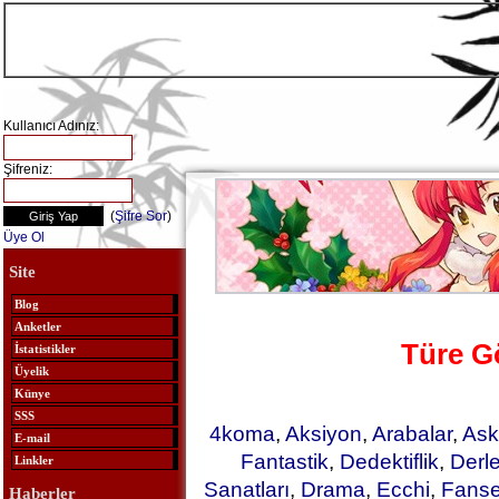
Kullanıcı Adınız:
Şifreniz:
(
Şifre Sor
)
Üye Ol
Site
Blog
Anketler
Türe G
İstatistikler
Üyelik
Künye
SSS
4koma
,
Aksiyon
,
Arabalar
,
Ask
E-mail
Fantastik
,
Dedektiflik
,
Derl
Linkler
Sanatları
,
Drama
,
Ecchi
,
Fanse
Haberler