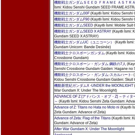
機動戦士ガンダムＳＥＥＤ ＦＲＡＭＥ ＡＳＴＲ
İsmi: Kidou Senshi Gundam SEED FRAME ASTR
機動戦士ガンダム00F
(Kayıtlı İsmi: Kidou Sensh
機動戦士ガンダムF90
(Kayıtlı İsmi: Kidou Sensh
機動戦士ガンダムSEED
(Kayıtlı İsmi: Mobile Su
機動戦士ガンダムSEED X ASTRAY
(Kayıtlı İsmi:
Gundam SEED X ASTRAY)
機動戦士ガンダムUC（ユニコーン）
(Kayıtlı İsmi
Gundam Unicorn: Bande Desinée)
機動戦士クロスボーンガンダム
(Kayıtlı İsmi: Kid
Crossbone Gundam)
機動戦士クロスボーン・ガンダム 鋼鉄の7人
(Kayı
Senshi Crossbone Gundam Gaiden: Hagane no S
機動戦士クロスボーン・ガンダム-スカルハート-
(
Kidou Senshi Crossbone Gundam Gaiden: Skull 
機動新世紀ガンダムX -UNDER the MOONLIGHT
(
War Gundam X: Under The Moonlight)
ADVANCE OF Z [アドバンス・オブ・Z] ～テ
～
(Kayıtlı İsmi: Kidou Senshi Zeta Gundam: Adva
Advance of Z: Titans no Hata no Moto ni
(Kayıtlı 
Zeta Gundam: Advance of Zeta)
Advance of Zeta: Flag of the Titans
(Kayıtlı İsmi: 
Gundam: Advance of Zeta)
After War Gundam X: Under The Moonlight