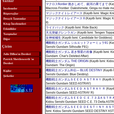
Yazılar
マクロスflontier 抱きしめて、銀河の果てまで
(Kayı
Macross Frontier: Dakishimete, Ginga no Hate m
İncelemeler
マジックナイトレイアース
(Kayıtlı İsmi: Magic Kn
Röportajlar
マジックナイトレイアース II
(Kayıtlı İsmi: Magic 
Detaylı Tanıtımlar
II)
Kitap İncelemeleri
ライドバック
(Kayıtlı İsmi: Ride Back)
Etkinlikler
天元突破グレンラガン
(Kayıtlı İsmi: Tengen Top
Yazışmalar
女神候補生
(Kayıtlı İsmi: Candidate for Goddess)
Diğer
機動戦士ガンダム シルエットフォーミュラ91
(Kay
Çizim
Senshi Gundam Silhoutte F91)
機動戦士ガンダム 若き彗星の肖像
(Kayıtlı İsmi: K
Julie Dillon'ın Dersleri
Gundam: Char's Deleted Affair)
Patrick Shettlesworth 'ın
機動戦士ガンダム THE ORIGIN
(Kayıtlı İsmi: Kid
Dersleri
Gundam: The Origin)
機動戦士ガンダム外伝― BLUE DESTINY
(Kayıtlı 
Kişiler
Senshi Gundam: Blue Destiny)
Şirketler
機動戦士ガンダムＳＥＥＤ ＡＳＴＲＡＹ
(Kayıtlı 
Senshi Gundam SEED ASTRAY)
機動戦士ガンダムＳＥＥＤ ＡＳＴＲＡＹ Ｒ
(Kayıt
Senshi Gundam SEED ASTRAY R)
機動戦士ガンダムＳＥＥＤ Ｃ.Ｅ.７３ ΔＡＳＴＲ
Kidou Senshi Gundam SEED C.E. 73 Delta ASTR
機動戦士ガンダムＳＥＥＤ ＤＥＳＴＩＮＹ ＡＳ
İsmi: Kidou Senshi Gundam SEED DESTINY AS