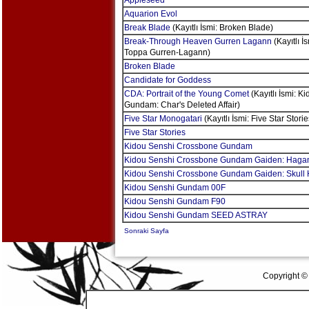
Appleseed
Aquarion Evol
Break Blade
(Kayıtlı İsmi: Broken Blade)
Break-Through Heaven Gurren Lagann
(Kayıtlı İ
Toppa Gurren-Lagann)
Broken Blade
Candidate for Goddess
CDA: Portrait of the Young Comet
(Kayıtlı İsmi: K
Gundam: Char's Deleted Affair)
Five Star Monogatari
(Kayıtlı İsmi: Five Star Storie
Five Star Stories
Kidou Senshi Crossbone Gundam
Kidou Senshi Crossbone Gundam Gaiden: Hagan
Kidou Senshi Crossbone Gundam Gaiden: Skull 
Kidou Senshi Gundam 00F
Kidou Senshi Gundam F90
Kidou Senshi Gundam SEED ASTRAY
Sonraki Sayfa
Copyright ©