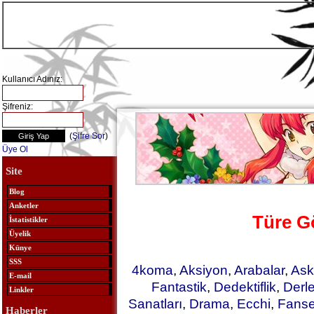
Kullanıcı Adınız:
Şifreniz:
(
Şifre Sor
)
Üye Ol
Site
Blog
Anketler
Türe G
İstatistikler
Üyelik
Künye
SSS
4koma
,
Aksiyon
,
Arabalar
,
Ask
E-mail
Fantastik
,
Dedektiflik
,
Derl
Linkler
Sanatları
,
Drama
,
Ecchi
,
Fanse
Haberler