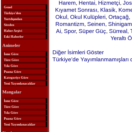
Harem
,
Hentai
,
Hizmetçi
,
Jos
Genel
Kıyamet Sonrası
,
Klasik
,
Kome
Türkiye'den
Okul
,
Okul Kulüpleri
,
Ortaçağ
,
Yurtdışından
Romantizm
,
Seinen
,
Shinigam
Siteden
Ai
,
Spor
,
Süper Güç
,
Sürreal
,
Haber Arşivi
Eski Haberler
Yeraltı Ö
Animeler
Diğer İsimleri Göster
İsme Göre
Türkiye'de Yayımlanmamışları 
Türe Göre
Yıla Göre
Puana Göre
Kategoriye Göre
Yeni Yayımlanacaklar
Mangalar
İsme Göre
Türe Göre
Yıla Göre
Puana Göre
Yeni Yayımlanacaklar