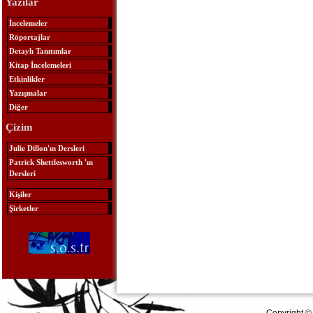
Yazılar
İncelemeler
Röportajlar
Detaylı Tanıtımlar
Kitap İncelemeleri
Etkinlikler
Yazışmalar
Diğer
Çizim
Julie Dillon'ın Dersleri
Patrick Shettlesworth 'ın
Dersleri
Kişiler
Şirketler