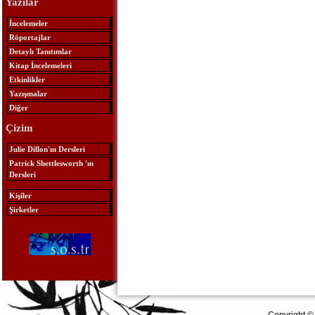
Yazılar
İncelemeler
Röportajlar
Detaylı Tanıtımlar
Kitap İncelemeleri
Etkinlikler
Yazışmalar
Diğer
Çizim
Julie Dillon'ın Dersleri
Patrick Shettlesworth 'ın
Dersleri
Kişiler
Şirketler