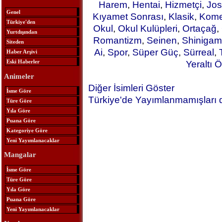
Harem
,
Hentai
,
Hizmetçi
,
Jos
Genel
Kıyamet Sonrası
,
Klasik
,
Kome
Türkiye'den
Okul
,
Okul Kulüpleri
,
Ortaçağ
,
Yurtdışından
Romantizm
,
Seinen
,
Shinigam
Siteden
Ai
,
Spor
,
Süper Güç
,
Sürreal
,
Haber Arşivi
Eski Haberler
Yeraltı Ö
Animeler
Diğer İsimleri Göster
İsme Göre
Türkiye'de Yayımlanmamışları 
Türe Göre
Yıla Göre
Puana Göre
Kategoriye Göre
Yeni Yayımlanacaklar
Mangalar
İsme Göre
Türe Göre
Yıla Göre
Puana Göre
Yeni Yayımlanacaklar