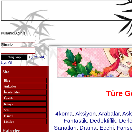
Kullanıcı Adınız:
Şifreniz:
(
Şifre Sor
)
Üye Ol
Site
Blog
Anketler
Türe G
İstatistikler
Üyelik
Künye
SSS
4koma
,
Aksiyon
,
Arabalar
,
Ask
E-mail
Fantastik
,
Dedektiflik
,
Derl
Linkler
Sanatları
,
Drama
,
Ecchi
,
Fanse
Haberler