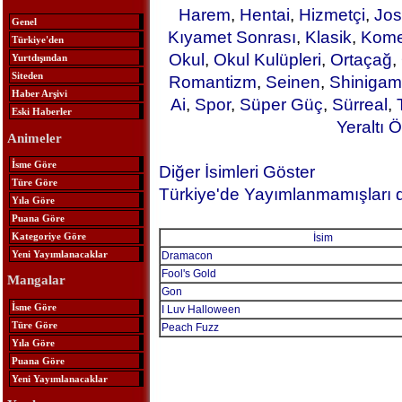
Harem
,
Hentai
,
Hizmetçi
,
Jos
Genel
Kıyamet Sonrası
,
Klasik
,
Kome
Türkiye'den
Okul
,
Okul Kulüpleri
,
Ortaçağ
,
Yurtdışından
Siteden
Romantizm
,
Seinen
,
Shinigam
Haber Arşivi
Ai
,
Spor
,
Süper Güç
,
Sürreal
,
Eski Haberler
Yeraltı Ö
Animeler
İsme Göre
Diğer İsimleri Göster
Türe Göre
Türkiye'de Yayımlanmamışları 
Yıla Göre
Puana Göre
Kategoriye Göre
İsim
Yeni Yayımlanacaklar
Dramacon
Fool's Gold
Mangalar
Gon
İsme Göre
I Luv Halloween
Türe Göre
Peach Fuzz
Yıla Göre
Puana Göre
Yeni Yayımlanacaklar