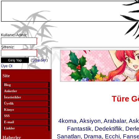
Kullanıcı Adınız:
Şifreniz:
(
Şifre Sor
)
Üye Ol
Site
Blog
Anketler
Türe G
İstatistikler
Üyelik
Künye
SSS
4koma
,
Aksiyon
,
Arabalar
,
Ask
E-mail
Fantastik
,
Dedektiflik
,
Derl
Linkler
Sanatları
,
Drama
,
Ecchi
,
Fanse
Haberler