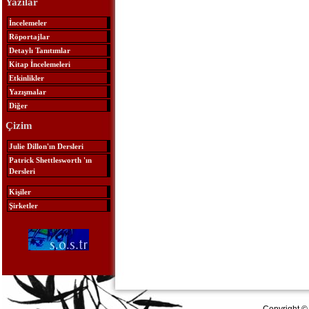
Yazılar
İncelemeler
Röportajlar
Detaylı Tanıtımlar
Kitap İncelemeleri
Etkinlikler
Yazışmalar
Diğer
Çizim
Julie Dillon'ın Dersleri
Patrick Shettlesworth 'ın
Dersleri
Kişiler
Şirketler