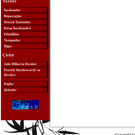
Yazılar
İncelemeler
Röportajlar
Detaylı Tanıtımlar
Kitap İncelemeleri
Etkinlikler
Yazışmalar
Diğer
Çizim
Julie Dillon'ın Dersleri
Patrick Shettlesworth 'ın
Dersleri
Kişiler
Şirketler