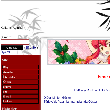
Kullanıcı Adınız:
Şifreniz:
(
Şifre Sor
)
Üye Ol
Site
Blog
Anketler
İsme 
İstatistikler
Üyelik
Künye
#
A
B
C
Ç
D
E
F
G
H
I
İ
J
K
SSS
E-mail
Diğer İsimleri Göster
Türkiye'de Yayımlanmamışları da Göster
Linkler
Haberler