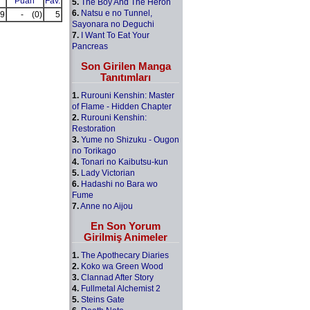
Puan
Fav.
5.
The Boy And The Heron
6.
Natsu e no Tunnel,
9
-
(0)
5
Sayonara no Deguchi
7.
I Want To Eat Your
Pancreas
Son Girilen Manga
Tanıtımları
1.
Rurouni Kenshin: Master
of Flame - Hidden Chapter
2.
Rurouni Kenshin:
Restoration
3.
Yume no Shizuku - Ougon
no Torikago
4.
Tonari no Kaibutsu-kun
5.
Lady Victorian
6.
Hadashi no Bara wo
Fume
7.
Anne no Aijou
En Son Yorum
Girilmiş Animeler
1.
The Apothecary Diaries
2.
Koko wa Green Wood
3.
Clannad After Story
4.
Fullmetal Alchemist 2
5.
Steins Gate