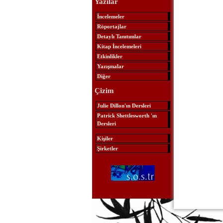
Yazılar
İncelemeler
Röportajlar
Detaylı Tanıtımlar
Kitap İncelemeleri
Etkinlikler
Yazışmalar
Diğer
Çizim
Julie Dillon'ın Dersleri
Patrick Shettlesworth 'ın
Dersleri
Kişiler
Şirketler