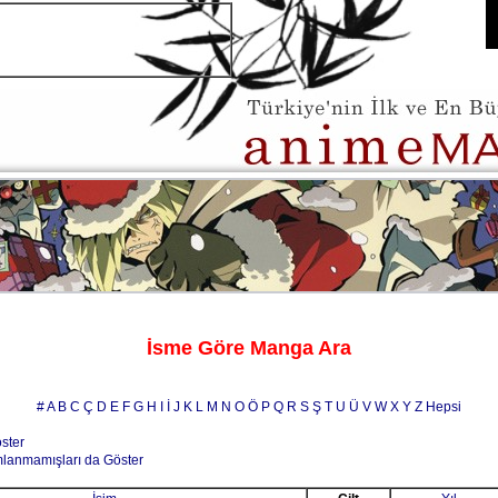
İsme Göre Manga Ara
#
A
B
C
Ç
D
E
F
G
H
I
İ
J
K
L
M
N
O
Ö
P
Q
R
S
Ş
T
U
Ü
V
W
X
Y
Z
Hepsi
öster
mlanmamışları da Göster