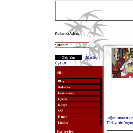
Kullanıcı Adınız:
Şifreniz:
(
Şifre Sor
)
Üye Ol
Site
Blog
Anketler
İstatistikler
Üyelik
Künye
SSS
E-mail
Diğer İsimleri G
Türkiye'de Yayı
Linkler
Haberler