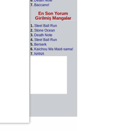
6.
Death Note
7.
Baccano!
En Son Yorum
Girilmiş Mangalar
1.
Steel Ball Run
2.
Stone Ocean
3.
Death Note
4.
Steel Ball Run
5.
Berserk
6.
Kaichou Wa Maid-sama!
7.
NANA