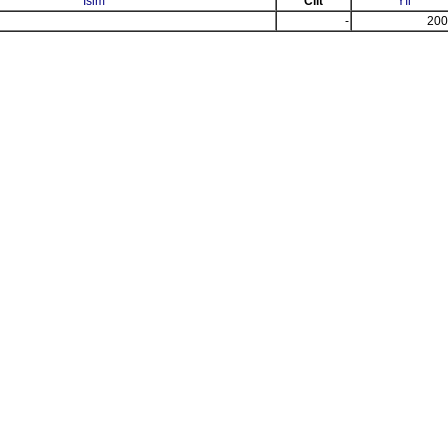
İsim
Cilt
Yıl
-
200