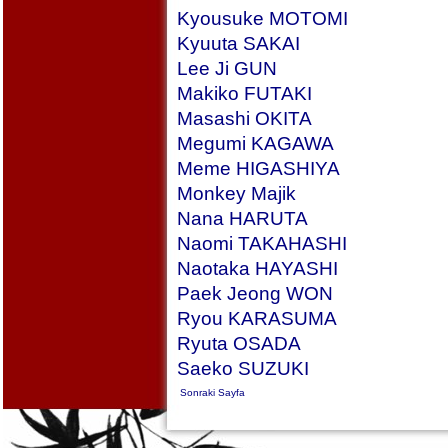
Kyousuke MOTOMI
Kyuuta SAKAI
Lee Ji GUN
Makiko FUTAKI
Masashi OKITA
Megumi KAGAWA
Meme HIGASHIYA
Monkey Majik
Nana HARUTA
Naomi TAKAHASHI
Naotaka HAYASHI
Paek Jeong WON
Ryou KARASUMA
Ryuta OSADA
Saeko SUZUKI
Sonraki Sayfa