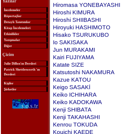
Yazılar
Hiromasa YONEBAYASHI
İncelemeler
Hiroshi KIMURA
Röportajlar
Hiroshi SHIIBASHI
Detaylı Tanıtımlar
Hiroyuki HASHIMOTO
Kitap İncelemeleri
Hisako TSURUKUBO
Etkinlikler
Yazışmalar
Io SAKISAKA
Diğer
Jun MURAKAMI
Çizim
Kairi FUJIYAMA
Julie Dillon'ın Dersleri
Katate SIZE
Patrick Shettlesworth 'ın
Katsutoshi NAKAMURA
Dersleri
Kazue KATOU
Kişiler
Keigo SASAKİ
Şirketler
Keiko ICHIHARA
Keiko KADOKAWA
Kenji SHIBATA
Kenji TAKAHASHI
Kenrou TOKUDA
Kouichi KAEDE