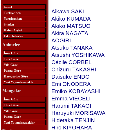
Genel
Aikawa SAKI
Türkiye'den
Akiko KUMADA
Yurtdışından
Siteden
Akiko MATSUO
Haber Arşivi
Akira NAGATA
Eski Haberler
AOGIRI
Animeler
Atsuko TANAKA
İsme Göre
Atsushi YOSHIKAWA
Türe Göre
Cécile CORBEL
Yıla Göre
Chizuru TAKASHI
Puana Göre
Daisuke ENDO
Kategoriye Göre
Yeni Yayımlanacaklar
Emi ONODERA
Emiko KOBAYASHI
Mangalar
Emma VIECELI
İsme Göre
Harumi TAKAGI
Türe Göre
Yıla Göre
Haruyuki MORISAWA
Puana Göre
Hidetaka TENJIN
Yeni Yayımlanacaklar
Hiro KIYOHARA