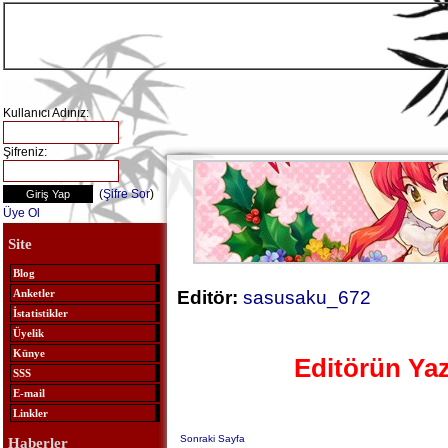
Kullanıcı Adınız:
Şifreniz:
(
Şifre Sor
)
Üye Ol
Site
Blog
Editör:
sasusaku_672
Anketler
İstatistikler
Üyelik
Künye
Editörün Yaz
SSS
E-mail
Linkler
Sonraki Sayfa
Haberler