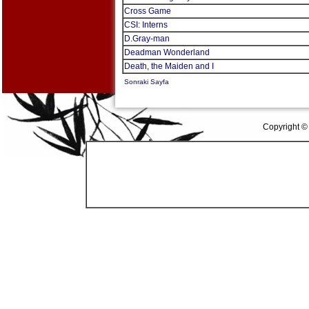
Cross Game
CSI: Interns
D.Gray-man
Deadman Wonderland
Death, the Maiden and I
Sonraki Sayfa
Copyright ©