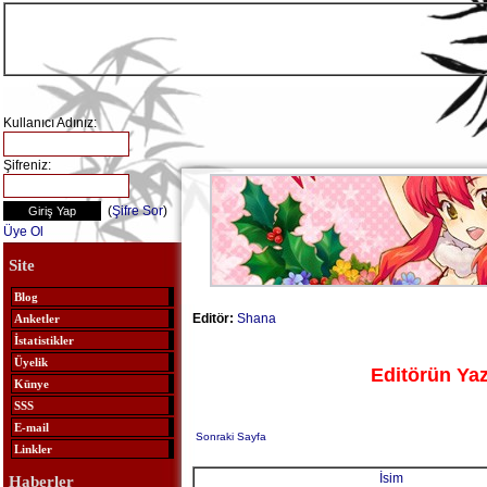
Kullanıcı Adınız:
Şifreniz:
(
Şifre Sor
)
Üye Ol
Site
Blog
Editör:
Shana
Anketler
İstatistikler
Üyelik
Editörün Yaz
Künye
SSS
E-mail
Sonraki Sayfa
Linkler
İsim
Haberler