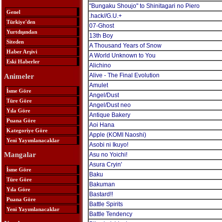
"Bungaku Shoujo" to Shinitagari no Piero
Genel
.hack//G.U.+
Türkiye'den
07-Ghost
Yurtdışından
13th Boy
Siteden
A Thousand Years of Snow
Haber Arşivi
A World Unknown to You
Eski Haberler
Alichino
Alive - The Final Evolution
Animeler
Amulet
İsme Göre
Angel/Dust
Türe Göre
Angel/Dust neo
Yıla Göre
Antique Bakery
Puana Göre
Aoi Hana
Kategoriye Göre
Apple (KOMI Naoshi)
Yeni Yayımlanacaklar
Asobi ni Ikuyo!
Mangalar
Asu no Yoichi!
Asura Cryin'
İsme Göre
Baku
Türe Göre
Bakuman
Yıla Göre
Bastard!!
Puana Göre
Battle Spirits
Yeni Yayımlanacaklar
Battle Tendency