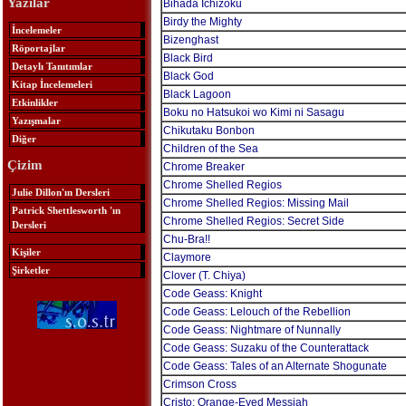
Yazılar
Bihada Ichizoku
Birdy the Mighty
İncelemeler
Bizenghast
Röportajlar
Black Bird
Detaylı Tanıtımlar
Black God
Kitap İncelemeleri
Black Lagoon
Etkinlikler
Boku no Hatsukoi wo Kimi ni Sasagu
Yazışmalar
Chikutaku Bonbon
Diğer
Children of the Sea
Çizim
Chrome Breaker
Chrome Shelled Regios
Julie Dillon'ın Dersleri
Chrome Shelled Regios: Missing Mail
Patrick Shettlesworth 'ın
Chrome Shelled Regios: Secret Side
Dersleri
Chu-Bra!!
Kişiler
Claymore
Şirketler
Clover (T. Chiya)
Code Geass: Knight
Code Geass: Lelouch of the Rebellion
Code Geass: Nightmare of Nunnally
Code Geass: Suzaku of the Counterattack
Code Geass: Tales of an Alternate Shogunate
Crimson Cross
Cristo: Orange-Eyed Messiah