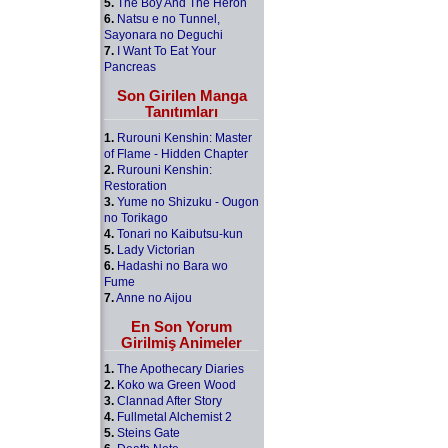
5.
The Boy And The Heron
6.
Natsu e no Tunnel,
Sayonara no Deguchi
7.
I Want To Eat Your
Pancreas
Son Girilen Manga
Tanıtımları
1.
Rurouni Kenshin: Master
of Flame - Hidden Chapter
2.
Rurouni Kenshin:
Restoration
3.
Yume no Shizuku - Ougon
no Torikago
4.
Tonari no Kaibutsu-kun
5.
Lady Victorian
6.
Hadashi no Bara wo
Fume
7.
Anne no Aijou
En Son Yorum
Girilmiş Animeler
1.
The Apothecary Diaries
2.
Koko wa Green Wood
3.
Clannad After Story
4.
Fullmetal Alchemist 2
5.
Steins Gate