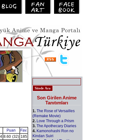
Son Girilen Anime
Tanıtımları
1.
The Rose of Versailles
(Remake Movie)
2.
Love Through a Prism
3.
The Apothecary Diaries
Puan
Fav.
4.
Kamonohashi Ron no
Kindan Suiri
4
8.60
(32)
185