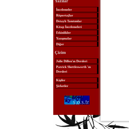
Yazılar
İncelemeler
Röportajlar
Detaylı Tanıtımlar
Kitap İncelemeleri
Etkinlikler
Yazışmalar
Diğer
Çizim
Julie Dillon'ın Dersleri
Patrick Shettlesworth 'ın
Dersleri
Kişiler
Şirketler