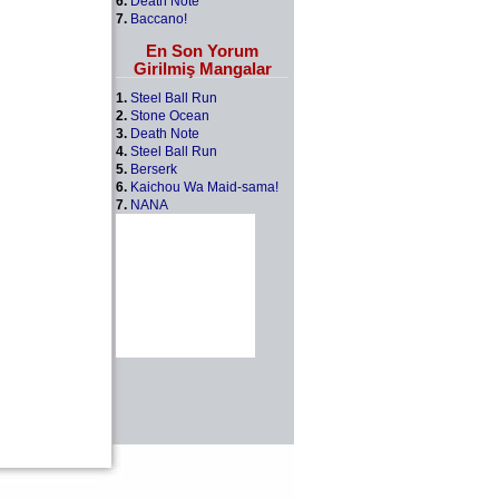
6.
Death Note
7.
Baccano!
En Son Yorum
Girilmiş Mangalar
1.
Steel Ball Run
2.
Stone Ocean
3.
Death Note
4.
Steel Ball Run
5.
Berserk
6.
Kaichou Wa Maid-sama!
7.
NANA