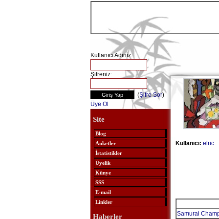
Kullanıcı Adınız:
Şifreniz:
(
Şifre Sor
)
Üye Ol
Site
Blog
Kullanıcı:
elric
Anketler
İstatistikler
Üyelik
Künye
SSS
E-mail
Linkler
Samurai Champ
Haberler