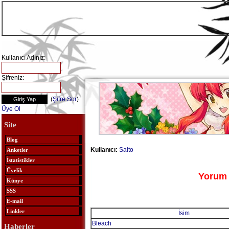
Kullanıcı Adınız:
Şifreniz:
(
Şifre Sor
)
Üye Ol
Site
Blog
Kullanıcı:
Saito
Anketler
İstatistikler
Üyelik
Yorum 
Künye
SSS
E-mail
Linkler
İsim
Bleach
Haberler