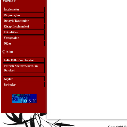
Yazılar
İncelemeler
Röportajlar
Detaylı Tanıtımlar
Kitap İncelemeleri
Etkinlikler
Yazışmalar
Diğer
Çizim
Julie Dillon'ın Dersleri
Patrick Shettlesworth 'ın
Dersleri
Kişiler
Şirketler