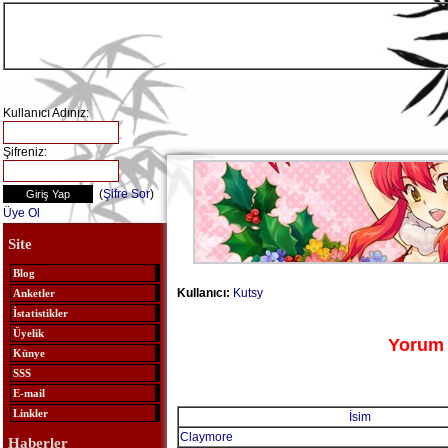
Kullanıcı Adınız:
Şifreniz:
(
Şifre Sor
)
Üye Ol
Site
Blog
Kullanıcı:
Kutsy
Anketler
İstatistikler
Üyelik
Yorum 
Künye
SSS
E-mail
Linkler
İsim
Claymore
Haberler