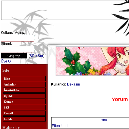
Kullanıcı Adınız:
Şifreniz:
(
Şifre Sor
)
Üye Ol
Site
Blog
Kullanıcı:
Dexasin
Anketler
İstatistikler
Üyelik
Yorum 
Künye
SSS
E-mail
Linkler
İsim
Elfen Lied
Haberler