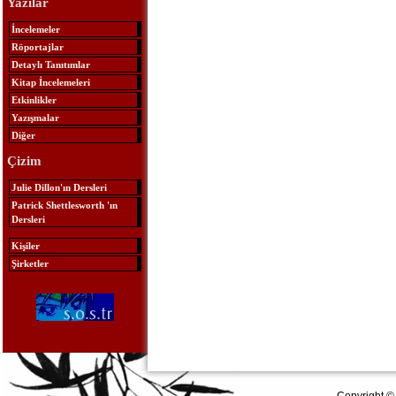
Yazılar
İncelemeler
Röportajlar
Detaylı Tanıtımlar
Kitap İncelemeleri
Etkinlikler
Yazışmalar
Diğer
Çizim
Julie Dillon'ın Dersleri
Patrick Shettlesworth 'ın
Dersleri
Kişiler
Şirketler