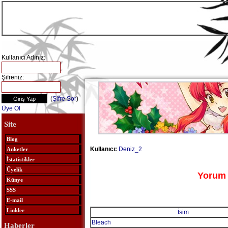
Kullanıcı Adınız:
Şifreniz:
(
Şifre Sor
)
Üye Ol
Site
Blog
Kullanıcı:
Deniz_2
Anketler
İstatistikler
Üyelik
Yorum 
Künye
SSS
E-mail
Linkler
İsim
Bleach
Haberler