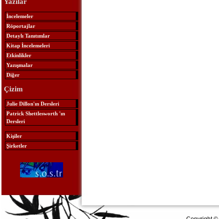
Yazılar
İncelemeler
Röportajlar
Detaylı Tanıtımlar
Kitap İncelemeleri
Etkinlikler
Yazışmalar
Diğer
Çizim
Julie Dillon'ın Dersleri
Patrick Shettlesworth 'ın
Dersleri
Kişiler
Şirketler