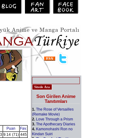
Son Girilen Anime
Tanıtımları
1.
The Rose of Versailles
(Remake Movie)
2.
Love Through a Prism
3.
The Apothecary Diaries
Puan
Fav.
4.
Kamonohashi Ron no
Kindan Suiri
3
9.14
(71)
445