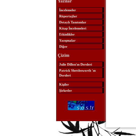
Yazılar
İncelemeler
Röportajlar
Detaylı Tanıtımlar
Kitap İncelemeleri
Etkinlikler
Yazışmalar
Diğer
Çizim
Julie Dillon'ın Dersleri
Patrick Shettlesworth 'ın
Dersleri
Kişiler
Şirketler