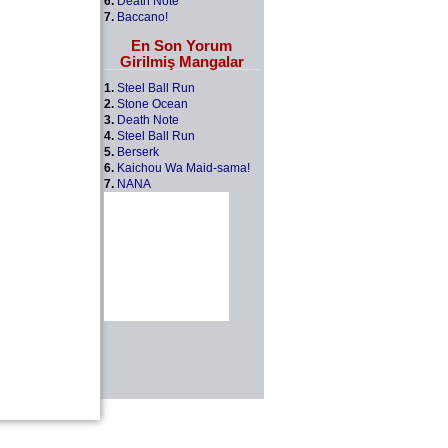
6.
Death Note
7.
Baccano!
En Son Yorum
Girilmiş Mangalar
1.
Steel Ball Run
2.
Stone Ocean
3.
Death Note
4.
Steel Ball Run
5.
Berserk
6.
Kaichou Wa Maid-sama!
7.
NANA