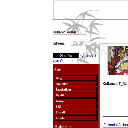
Kullanıcı Adınız:
Şifreniz:
(
Şifre Sor
)
Üye Ol
Site
Blog
Kullanıcı:
T_SU
Anketler
İstatistikler
Üyelik
Künye
SSS
E-mail
Linkler
Fullmetal Alche
Haberler