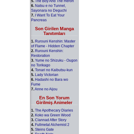
5.
The Boy And The Heron
6.
Natsu e no Tunnel,
Sayonara no Deguchi
7.
I Want To Eat Your
Pancreas
Son Girilen Manga
Tanıtımları
1.
Rurouni Kenshin: Master
of Flame - Hidden Chapter
2.
Rurouni Kenshin:
Restoration
3.
Yume no Shizuku - Ougon
no Torikago
4.
Tonari no Kaibutsu-kun
5.
Lady Victorian
6.
Hadashi no Bara wo
Fume
7.
Anne no Aijou
En Son Yorum
Girilmiş Animeler
1.
The Apothecary Diaries
2.
Koko wa Green Wood
3.
Clannad After Story
4.
Fullmetal Alchemist 2
5.
Steins Gate