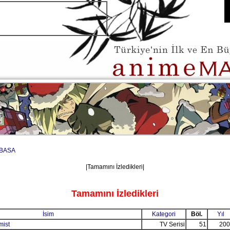
BASA
|Tamamını İzledikleri|
Tamamını İzledikleri
İsim
Kategori
Böl.
Yıl
mist
TV Serisi
51
200