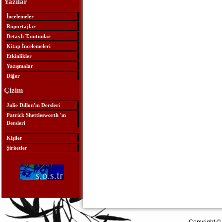
Yazılar
İncelemeler
Röportajlar
Detaylı Tanıtımlar
Kitap İncelemeleri
Etkinlikler
Yazışmalar
Diğer
Çizim
Julie Dillon'ın Dersleri
Patrick Shettlesworth 'ın
Dersleri
Kişiler
Şirketler