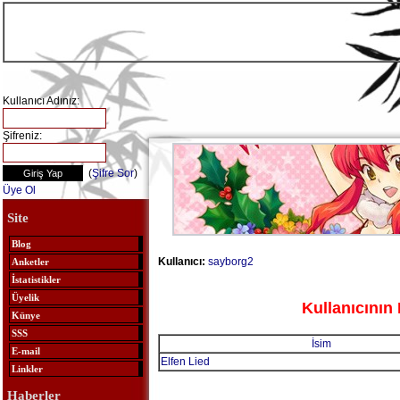
Kullanıcı Adınız:
Şifreniz:
(
Şifre Sor
)
Üye Ol
Site
Blog
Kullanıcı:
sayborg2
Anketler
İstatistikler
Üyelik
Kullanıcının 
Künye
SSS
İsim
E-mail
Elfen Lied
Linkler
Haberler