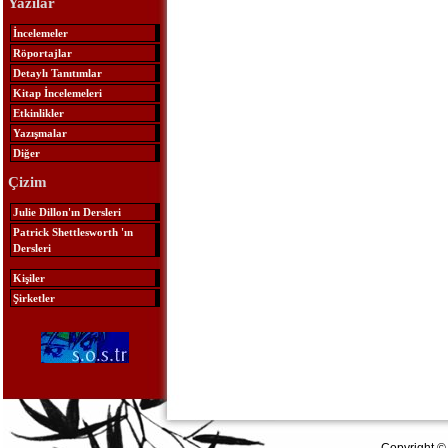
Yazılar
İncelemeler
Röportajlar
Detaylı Tanıtımlar
Kitap İncelemeleri
Etkinlikler
Yazışmalar
Diğer
Çizim
Julie Dillon'ın Dersleri
Patrick Shettlesworth 'ın
Dersleri
Kişiler
Şirketler