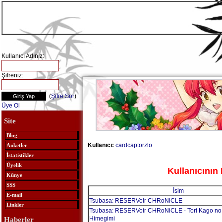
Kullanıcı Adınız:
Şifreniz:
(
Şifre Sor
)
Üye Ol
Site
Blog
Kullanıcı:
cardcaptorzlo
Anketler
İstatistikler
Üyelik
Kullanıcının 
Künye
SSS
İsim
E-mail
Tsubasa: RESERVoir CHRoNiCLE
Linkler
Tsubasa: RESERVoir CHRoNiCLE - Tori Kago no
Himegimi
Haberler