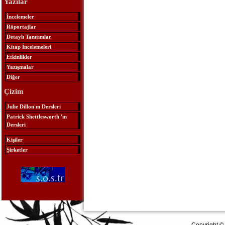
Yazılar
İncelemeler
Röportajlar
Detaylı Tanıtımlar
Kitap İncelemeleri
Etkinlikler
Yazışmalar
Diğer
Çizim
Julie Dillon'ın Dersleri
Patrick Shettlesworth 'ın
Dersleri
Kişiler
Şirketler