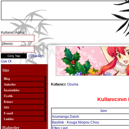
Kullanıcı Adınız:
Şifreniz:
(
Şifre Sor
)
Üye Ol
Site
Blog
Kullanıcı:
Ozuma
Anketler
İstatistikler
Üyelik
Kullanıcının 
Künye
SSS
İsim
E-mail
Azumanga Daioh
Linkler
Basilisk - Kouga Ninpou Chou
Haberler
Elfen Lied