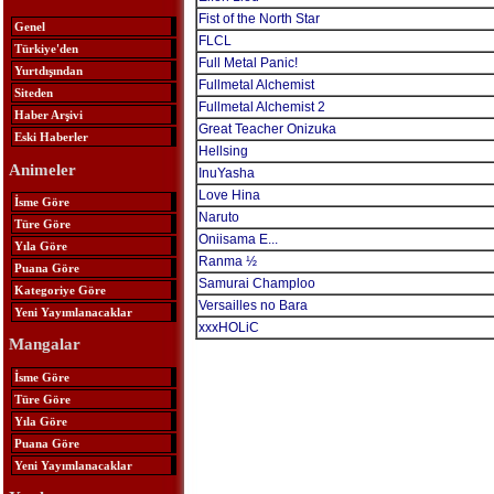
Fist of the North Star
Genel
FLCL
Türkiye'den
Full Metal Panic!
Yurtdışından
Fullmetal Alchemist
Siteden
Fullmetal Alchemist 2
Haber Arşivi
Great Teacher Onizuka
Eski Haberler
Hellsing
Animeler
InuYasha
Love Hina
İsme Göre
Naruto
Türe Göre
Oniisama E...
Yıla Göre
Ranma ½
Puana Göre
Samurai Champloo
Kategoriye Göre
Versailles no Bara
Yeni Yayımlanacaklar
xxxHOLiC
Mangalar
İsme Göre
Türe Göre
Yıla Göre
Puana Göre
Yeni Yayımlanacaklar