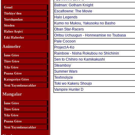
Batman: Gotham Knight
Genel
Escaflowne: The Movie
Türkiye'den
Halo Legends
Yurtdışından
Kumo no Mukou, Yakusoku no Basho
Siteden
Oban Star-Racers
Haber Arşivi
Oritsu Uchuugun - Honneamise no Tsubasa
Eski Haberler
Pale Cocoon
Animeler
Project A-Ko
Rainbow - Nisha Rokubou no Shichinin
İsme Göre
Sen to Chihiro no Kamikakushi
Türe Göre
Steamboy
Yıla Göre
Summer Wars
Puana Göre
Texhnolyze
Kategoriye Göre
Toki wo Kakeru Shoujo
Yeni Yayımlanacaklar
Vampire Hunter D
Mangalar
İsme Göre
Türe Göre
Yıla Göre
Puana Göre
Yeni Yayımlanacaklar