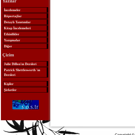
Yazılar
İncelemeler
Röportajlar
Detaylı Tanıtımlar
Kitap İncelemeleri
Etkinlikler
Yazışmalar
Diğer
Çizim
Julie Dillon'ın Dersleri
Patrick Shettlesworth 'ın
Dersleri
Kişiler
Şirketler