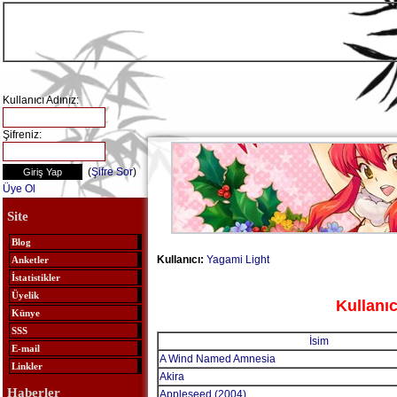
Kullanıcı Adınız:
Şifreniz:
(
Şifre Sor
)
Üye Ol
Site
Blog
Kullanıcı:
Yagami Light
Anketler
İstatistikler
Üyelik
Kullanıc
Künye
SSS
İsim
E-mail
A Wind Named Amnesia
Linkler
Akira
Haberler
Appleseed (2004)