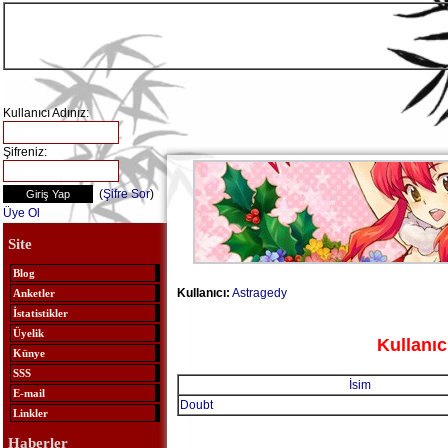
Kullanıcı Adınız:
Şifreniz:
(
Şifre Sor
)
Üye Ol
Site
Blog
Kullanıcı:
Astragedy
Anketler
İstatistikler
Üyelik
Kullanıc
Künye
SSS
İsim
E-mail
Doubt
Linkler
Haberler