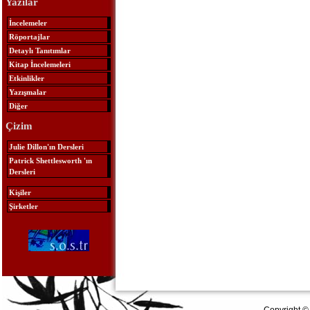
Yazılar
İncelemeler
Röportajlar
Detaylı Tanıtımlar
Kitap İncelemeleri
Etkinlikler
Yazışmalar
Diğer
Çizim
Julie Dillon'ın Dersleri
Patrick Shettlesworth 'ın
Dersleri
Kişiler
Şirketler