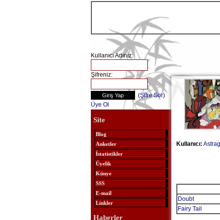
Kullanıcı Adınız:
Şifreniz:
(
Şifre Sor
)
Üye Ol
Site
Blog
Kullanıcı:
Astra
Anketler
İstatistikler
Üyelik
Künye
SSS
E-mail
Doubt
Linkler
Fairy Tail
Haberler