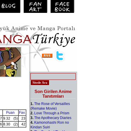
Son Girilen Anime
Tanıtımları
1.
The Rose of Versailles
(Remake Movie)
Puan
Fav.
2.
Love Through a Prism
3.
The Apothecary Diaries
7
9.32
(5)
23
4.
Kamonohashi Ron no
6
8.30
(2)
42
Kindan Suiri