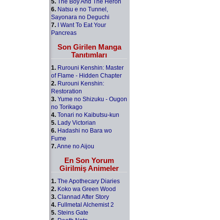
5.
The Boy And The Heron
6.
Natsu e no Tunnel,
Sayonara no Deguchi
7.
I Want To Eat Your
Pancreas
Son Girilen Manga
Tanıtımları
1.
Rurouni Kenshin: Master
of Flame - Hidden Chapter
2.
Rurouni Kenshin:
Restoration
3.
Yume no Shizuku - Ougon
no Torikago
4.
Tonari no Kaibutsu-kun
5.
Lady Victorian
6.
Hadashi no Bara wo
Fume
7.
Anne no Aijou
En Son Yorum
Girilmiş Animeler
1.
The Apothecary Diaries
2.
Koko wa Green Wood
3.
Clannad After Story
4.
Fullmetal Alchemist 2
5.
Steins Gate