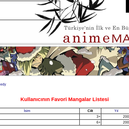
gedy
Kullanıcının Favori Mangalar Listesi
İsim
Cilt
Yıl
3+
200
6+
200