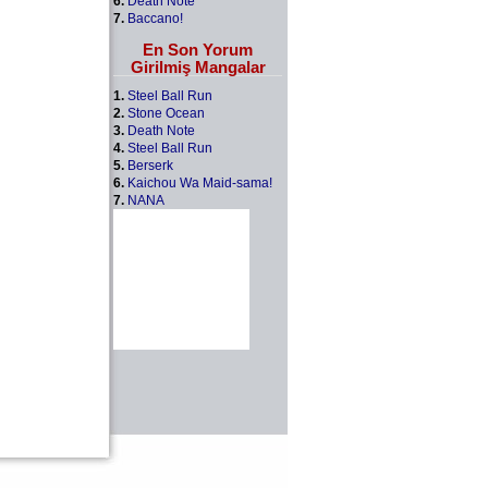
6.
Death Note
7.
Baccano!
En Son Yorum
Girilmiş Mangalar
1.
Steel Ball Run
2.
Stone Ocean
3.
Death Note
4.
Steel Ball Run
5.
Berserk
6.
Kaichou Wa Maid-sama!
7.
NANA