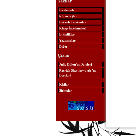
Yazılar
İncelemeler
Röportajlar
Detaylı Tanıtımlar
Kitap İncelemeleri
Etkinlikler
Yazışmalar
Diğer
Çizim
Julie Dillon'ın Dersleri
Patrick Shettlesworth 'ın
Dersleri
Kişiler
Şirketler