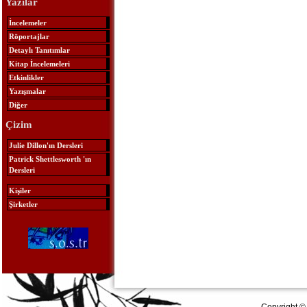
Yazılar
İncelemeler
Röportajlar
Detaylı Tanıtımlar
Kitap İncelemeleri
Etkinlikler
Yazışmalar
Diğer
Çizim
Julie Dillon'ın Dersleri
Patrick Shettlesworth 'ın
Dersleri
Kişiler
Şirketler