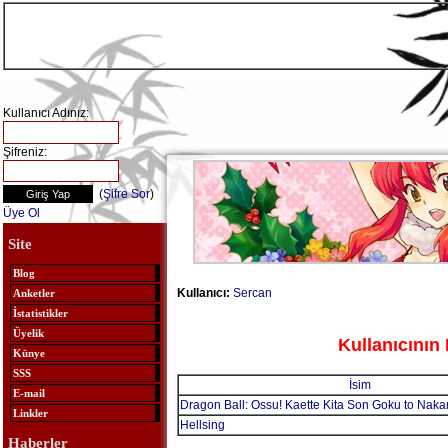
Kullanıcı Adınız:
Şifreniz:
(
Şifre Sor
)
Üye Ol
Site
Blog
Kullanıcı:
Sercan
Anketler
İstatistikler
Üyelik
Kullanıcının 
Künye
SSS
İsim
E-mail
Dragon Ball: Ossu! Kaette Kita Son Goku to Naka
Linkler
Hellsing
Haberler