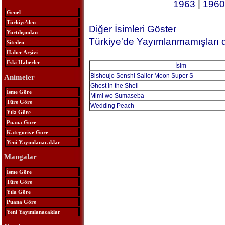
1963
|
1960
Genel
Türkiye'den
Diğer İsimleri Göster
Yurtdışından
Türkiye'de Yayımlanmamışları 
Siteden
Haber Arşivi
Eski Haberler
İsim
Bishoujo Senshi Sailor Moon Super S
Animeler
Ghost in the Shell
İsme Göre
Mimi wo Sumaseba
Türe Göre
Wedding Peach
Yıla Göre
Puana Göre
Kategoriye Göre
Yeni Yayımlanacaklar
Mangalar
İsme Göre
Türe Göre
Yıla Göre
Puana Göre
Yeni Yayımlanacaklar