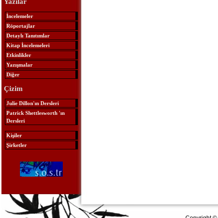
Yazılar
İncelemeler
Röportajlar
Detaylı Tanıtımlar
Kitap İncelemeleri
Etkinlikler
Yazışmalar
Diğer
Çizim
Julie Dillon'ın Dersleri
Patrick Shettlesworth 'ın
Dersleri
Kişiler
Şirketler