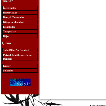
Yazılar
İncelemeler
Röportajlar
Detaylı Tanıtımlar
Kitap İncelemeleri
Etkinlikler
Yazışmalar
Diğer
Çizim
Julie Dillon'ın Dersleri
Patrick Shettlesworth 'ın
Dersleri
Kişiler
Şirketler