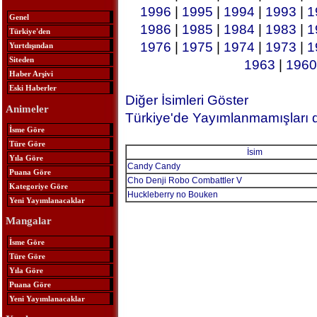
1996
|
1995
|
1994
|
1993
|
1
Genel
1986
|
1985
|
1984
|
1983
|
1
Türkiye'den
1976
|
1975
|
1974
|
1973
|
1
Yurtdışından
Siteden
1963
|
1960
Haber Arşivi
Eski Haberler
Diğer İsimleri Göster
Animeler
Türkiye'de Yayımlanmamışları 
İsme Göre
Türe Göre
İsim
Yıla Göre
Candy Candy
Puana Göre
Cho Denji Robo Combattler V
Kategoriye Göre
Huckleberry no Bouken
Yeni Yayımlanacaklar
Mangalar
İsme Göre
Türe Göre
Yıla Göre
Puana Göre
Yeni Yayımlanacaklar