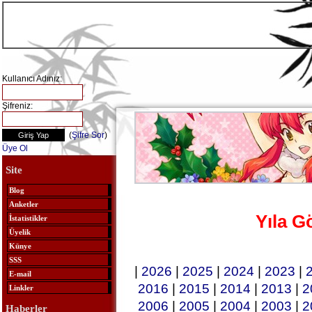
Kullanıcı Adınız:
Şifreniz:
(
Şifre Sor
)
Üye Ol
Site
Blog
Anketler
Yıla G
İstatistikler
Üyelik
Künye
SSS
|
2026
|
2025
|
2024
|
2023
|
E-mail
2016
|
2015
|
2014
|
2013
|
2
Linkler
2006
|
2005
|
2004
|
2003
|
2
Haberler