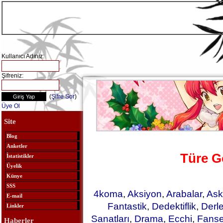
Kullanıcı Adınız:
Şifreniz:
(
Şifre Sor
)
Üye Ol
Site
Blog
Anketler
Türe G
İstatistikler
Üyelik
Künye
SSS
4koma
,
Aksiyon
,
Arabalar
,
Ask
E-mail
Fantastik
,
Dedektiflik
,
Derl
Linkler
Sanatları
,
Drama
,
Ecchi
,
Fanse
Haberler