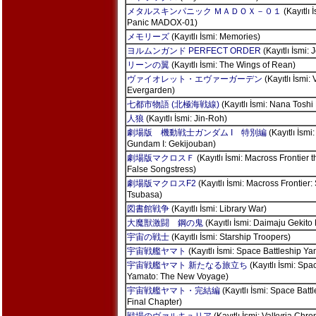
メタルスキンパニック ＭＡＤＯＸ－０１
(Kayıtlı 
Panic MADOX-01)
メモリーズ
(Kayıtlı İsmi: Memories)
ヨルムンガンド PERFECT ORDER
(Kayıtlı İsmi:
リーンの翼
(Kayıtlı İsmi: The Wings of Rean)
ヴァイオレット・エヴァーガーデン
(Kayıtlı İsmi: 
Evergarden)
七都市物語 (北極海戦線)
(Kayıtlı İsmi: Nana Toshi
人狼
(Kayıtlı İsmi: Jin-Roh)
劇場版 機動戦士ガンダム I 特別編
(Kayıtlı İsmi
Gundam I: Gekijouban)
劇場版マクロスＦ
(Kayıtlı İsmi: Macross Frontier 
False Songstress)
劇場版マクロスF2
(Kayıtlı İsmi: Macross Frontier
Tsubasa)
図書館戦争
(Kayıtlı İsmi: Library War)
大魔獣激闘 鋼の鬼
(Kayıtlı İsmi: Daimaju Gekit
宇宙の戦士
(Kayıtlı İsmi: Starship Troopers)
宇宙戦艦ヤマト
(Kayıtlı İsmi: Space Battleship Ya
宇宙戦艦ヤマト 新たなる旅立ち
(Kayıtlı İsmi: Spa
Yamato: The New Voyage)
宇宙戦艦ヤマト・完結編
(Kayıtlı İsmi: Space Batt
Final Chapter)