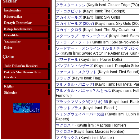
Yazılar
クラスターエッジ
(Kayıtlı İsmi: Cluster Edge (TV))
İncelemeler
ザ・コクピット
(Kayıtlı İsmi: The Cockpit)
Röportajlar
スカイガールズ
(Kayıtlı İsmi: Sky Girls)
Detaylı Tanıtımlar
スカイガールズ (2007)
(Kayıtlı İsmi: Sky Girls (20
Kitap İncelemeleri
スカイ・クロラ
(Kayıtlı İsmi: The Sky Crawlers)
Etkinlikler
スターシップ・オペレーターズ
(Kayıtlı İsmi: Star
Yazışmalar
ソ・ラ・ノ・ヲ・ト
(Kayıtlı İsmi: So-Ra-No-Wo-T
Diğer
ソードアート・オンライン オルタナティブ ガン
ン
(Kayıtlı İsmi: Sword Art Online Alternative: Gun
Çizim
パワードール
(Kayıtlı İsmi: Power Dolls)
パンプキン・シザーズ
(Kayıtlı İsmi: Pumpkin Scis
Julie Dillon'ın Dersleri
ファースト・スクワッド
(Kayıtlı İsmi: First Squad
Patrick Shettlesworth 'ın
Dersleri
フラッグ
(Kayıtlı İsmi: Flag)
フルメタル・パニック!
(Kayıtlı İsmi: Full Metal Pan
Kişiler
フルメタル・パニック? ふもっふ
(Kayıtlı İsmi: Fu
Şirketler
Fumoffu!)
ブラックマジックM(マリオ)-66
(Kayıtlı İsmi: Bla
ブラッドプラス
(Kayıtlı İsmi: Blood+)
ヘミングウェイペーパーの謎
(Kayıtlı İsmi: Lupin 
Papers)
マクロスＦ
(Kayıtlı İsmi: Macross Frontier)
マクロスF
(Kayıtlı İsmi: Macross Frontier)
マドラックス
(Kayıtlı İsmi: Madlax)