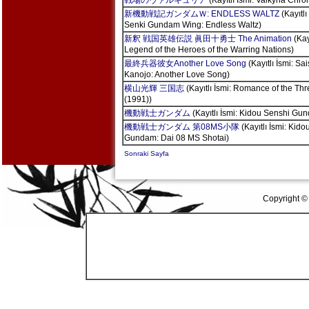
戦場のヴァルキュリア
(Kayıtlı İsmi: Valkyria Chro
新機動戦記ガンダムＷ: ENDLESS WALTZ
(Kayıtlı
Senki Gundam Wing: Endless Waltz)
新釈 戦国英雄伝説 眞田十勇士 The Animation
(Kay
Legend of the Heroes of the Warring Nations)
最終兵器彼女Another Love Song
(Kayıtlı İsmi: Sa
Kanojo: Another Love Song)
横山光輝 三国志
(Kayıtlı İsmi: Romance of the T
(1991))
機動戦士ガンダム
(Kayıtlı İsmi: Kidou Senshi Gu
機動戦士ガンダム 第08MS小隊
(Kayıtlı İsmi: Kido
Gundam: Dai 08 MS Shotai)
Sonraki Sayfa
Copyright ©