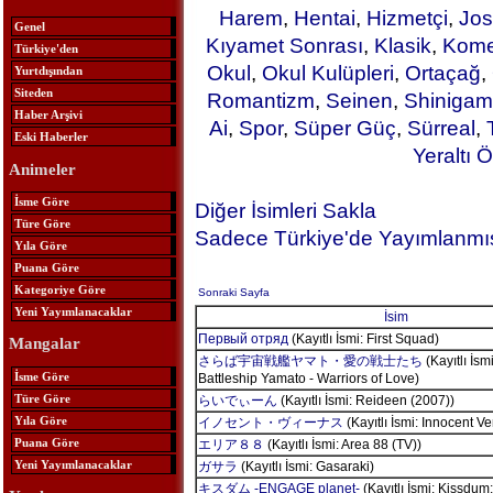
Harem
,
Hentai
,
Hizmetçi
,
Jos
Genel
Kıyamet Sonrası
,
Klasik
,
Kome
Türkiye'den
Okul
,
Okul Kulüpleri
,
Ortaçağ
,
Yurtdışından
Siteden
Romantizm
,
Seinen
,
Shinigam
Haber Arşivi
Ai
,
Spor
,
Süper Güç
,
Sürreal
,
Eski Haberler
Yeraltı Ö
Animeler
İsme Göre
Diğer İsimleri Sakla
Türe Göre
Sadece Türkiye'de Yayımlanmış
Yıla Göre
Puana Göre
Kategoriye Göre
Sonraki Sayfa
Yeni Yayımlanacaklar
İsim
Первый отряд
(Kayıtlı İsmi: First Squad)
Mangalar
さらば宇宙戦艦ヤマト・愛の戦士たち
(Kayıtlı İsm
İsme Göre
Battleship Yamato - Warriors of Love)
Türe Göre
らいでぃーん
(Kayıtlı İsmi: Reideen (2007))
Yıla Göre
イノセント・ヴィーナス
(Kayıtlı İsmi: Innocent V
Puana Göre
エリア８８
(Kayıtlı İsmi: Area 88 (TV))
Yeni Yayımlanacaklar
ガサラ
(Kayıtlı İsmi: Gasaraki)
キスダム -ENGAGE planet-
(Kayıtlı İsmi: Kissdum