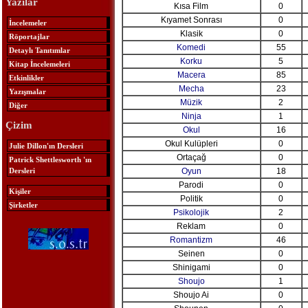
Yazılar
Kısa Film
0
Kıyamet Sonrası
0
İncelemeler
Klasik
0
Röportajlar
Komedi
55
Detaylı Tanıtımlar
Korku
5
Kitap İncelemeleri
Macera
85
Etkinlikler
Mecha
23
Yazışmalar
Müzik
2
Diğer
Ninja
1
Çizim
Okul
16
Okul Kulüpleri
0
Julie Dillon'ın Dersleri
Ortaçağ
0
Patrick Shettlesworth 'ın
Dersleri
Oyun
18
Parodi
0
Kişiler
Politik
0
Şirketler
Psikolojik
2
Reklam
0
Romantizm
46
Seinen
0
Shinigami
0
Shoujo
1
Shoujo Ai
0