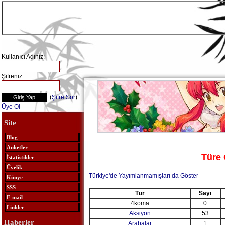
Kullanıcı Adınız:
Şifreniz:
(
Şifre Sor
)
Üye Ol
Site
Blog
Anketler
Türe 
İstatistikler
Üyelik
Türkiye'de Yayımlanmamışları da Göster
Künye
SSS
Tür
Sayı
E-mail
4koma
0
Linkler
Aksiyon
53
Haberler
Arabalar
1