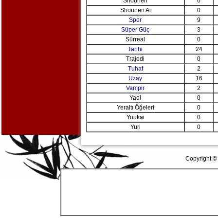
Shounen
0
Shounen Ai
0
Spor
9
Süper Güç
3
Sürreal
0
Tarihi
24
Trajedi
0
Tuhaf
2
Uzay
16
Vampir
2
Yaoi
0
Yeraltı Öğeleri
0
Youkai
0
Yuri
0
Copyright ©