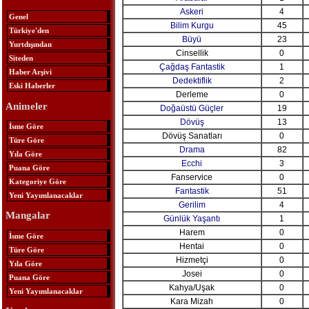
Askeri
4
Genel
Bilim Kurgu
45
Türkiye'den
Büyü
23
Yurtdışından
Cinsellik
0
Siteden
Çağdaş Fantastik
1
Haber Arşivi
Dedektiflik
2
Eski Haberler
Derleme
0
Animeler
Doğaüstü Güçler
19
Dövüş
13
İsme Göre
Dövüş Sanatları
0
Türe Göre
Drama
82
Yıla Göre
Ecchi
3
Puana Göre
Fanservice
0
Kategoriye Göre
Fantastik
51
Yeni Yayımlanacaklar
Gerilim
4
Mangalar
Günlük Yaşantı
1
Harem
0
İsme Göre
Hentai
0
Türe Göre
Hizmetçi
0
Yıla Göre
Josei
0
Puana Göre
Kahya/Uşak
0
Yeni Yayımlanacaklar
Kara Mizah
0