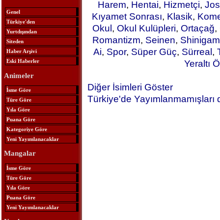
Harem
,
Hentai
,
Hizmetçi
,
Jos
Genel
Kıyamet Sonrası
,
Klasik
,
Kome
Türkiye'den
Okul
,
Okul Kulüpleri
,
Ortaçağ
,
Yurtdışından
Romantizm
,
Seinen
,
Shinigam
Siteden
Ai
,
Spor
,
Süper Güç
,
Sürreal
,
Haber Arşivi
Eski Haberler
Yeraltı Ö
Animeler
Diğer İsimleri Göster
İsme Göre
Türkiye'de Yayımlanmamışları 
Türe Göre
Yıla Göre
Puana Göre
Kategoriye Göre
Yeni Yayımlanacaklar
Mangalar
İsme Göre
Türe Göre
Yıla Göre
Puana Göre
Yeni Yayımlanacaklar