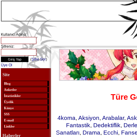
Kullanıcı Adınız:
Şifreniz:
(
Şifre Sor
)
Üye Ol
Site
Blog
Anketler
Türe G
İstatistikler
Üyelik
Künye
SSS
4koma
,
Aksiyon
,
Arabalar
,
Ask
E-mail
Fantastik
,
Dedektiflik
,
Derl
Linkler
Sanatları
,
Drama
,
Ecchi
,
Fanse
Haberler