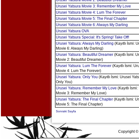
Urusei Yatsura Movie 2: Beautiful Dreamer
Urusei Yatsura Movie 3: Remember My Love
Urusei Yatsura Movie 4: Lum The Forever
Urusei Yatsura Movie 5: The Final Chapter
Urusei Yatsura Movie 6: Always My Darling
Urusei Yatsura OVA
Urusei Yatsura Special: It's Spring! Take Off!
Urusei Yatsura: Always My Darling
(Kayıtlı İsmi: 
Movie 6: Always My Darling)
Urusei Yatsura: Beautiful Dreamer
(Kayıtlı İsmi: U
Movie 2: Beautiful Dreamer)
Urusei Yatsura: Lum The Forever
(Kayıtlı İsmi: Ur
Movie 4: Lum The Forever)
Urusei Yatsura: Only You
(Kayıtlı İsmi: Urusei Yat
Only You)
Urusei Yatsura: Remember My Love
(Kayıtlı İsmi
Movie 3: Remember My Love)
Urusei Yatsura: The Final Chapter
(Kayıtlı İsmi: U
Movie 5: The Final Chapter)
Sonraki Sayfa
Copyright ©