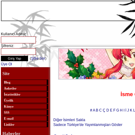
Kullanıcı Adınız:
Şifreniz:
(
Şifre Sor
)
Üye Ol
Site
Blog
Anketler
İsme 
İstatistikler
Üyelik
Künye
#
A
B
C
Ç
D
E
F
G
H
I
İ
J
K
SSS
E-mail
Diğer İsimleri Sakla
Sadece Türkiye'de Yayımlanmışları Göster
Linkler
Haberler