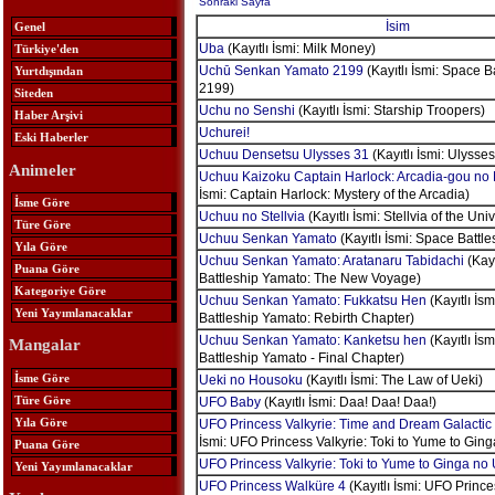
Sonraki Sayfa
İsim
Genel
Uba
(Kayıtlı İsmi: Milk Money)
Türkiye'den
Uchū Senkan Yamato 2199
(Kayıtlı İsmi: Space 
Yurtdışından
2199)
Siteden
Uchu no Senshi
(Kayıtlı İsmi: Starship Troopers)
Haber Arşivi
Uchurei!
Eski Haberler
Uchuu Densetsu Ulysses 31
(Kayıtlı İsmi: Ulysses
Animeler
Uchuu Kaizoku Captain Harlock: Arcadia-gou no
İsmi: Captain Harlock: Mystery of the Arcadia)
İsme Göre
Uchuu no Stellvia
(Kayıtlı İsmi: Stellvia of the Uni
Türe Göre
Uchuu Senkan Yamato
(Kayıtlı İsmi: Space Battl
Yıla Göre
Uchuu Senkan Yamato: Aratanaru Tabidachi
(Kayı
Puana Göre
Battleship Yamato: The New Voyage)
Kategoriye Göre
Uchuu Senkan Yamato: Fukkatsu Hen
(Kayıtlı İs
Yeni Yayımlanacaklar
Battleship Yamato: Rebirth Chapter)
Uchuu Senkan Yamato: Kanketsu hen
(Kayıtlı İs
Mangalar
Battleship Yamato - Final Chapter)
İsme Göre
Ueki no Housoku
(Kayıtlı İsmi: The Law of Ueki)
Türe Göre
UFO Baby
(Kayıtlı İsmi: Daa! Daa! Daa!)
Yıla Göre
UFO Princess Valkyrie: Time and Dream Galacti
İsmi: UFO Princess Valkyrie: Toki to Yume to Gin
Puana Göre
UFO Princess Valkyrie: Toki to Yume to Ginga no
Yeni Yayımlanacaklar
UFO Princess Walküre 4
(Kayıtlı İsmi: UFO Prince