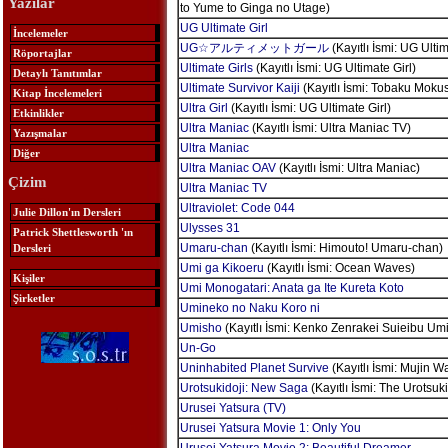
Yazılar
to Yume to Ginga no Utage)
UG Ultimate Girl
İncelemeler
UG☆アルティメットガール
(Kayıtlı İsmi: UG Ultim
Röportajlar
Ultimate Girls
(Kayıtlı İsmi: UG Ultimate Girl)
Detaylı Tanıtımlar
Ultimate Survivor Kaiji
(Kayıtlı İsmi: Tobaku Mokus
Kitap İncelemeleri
Ultra Girl
(Kayıtlı İsmi: UG Ultimate Girl)
Etkinlikler
Ultra Maniac
(Kayıtlı İsmi: Ultra Maniac TV)
Yazışmalar
Ultra Maniac
Diğer
Ultra Maniac OAV
(Kayıtlı İsmi: Ultra Maniac)
Çizim
Ultra Maniac TV
Ultraviolet: Code 044
Julie Dillon'ın Dersleri
Ulysses 31
Patrick Shettlesworth 'ın
Umaru-chan
(Kayıtlı İsmi: Himouto! Umaru-chan)
Dersleri
Umi ga Kikoeru
(Kayıtlı İsmi: Ocean Waves)
Kişiler
Umi Monogatari: Anata ga Ite Kureta Koto
Şirketler
Umineko no Naku Koro ni
Umisho
(Kayıtlı İsmi: Kenko Zenrakei Suieibu Um
Un-Go
Uninhabited Planet Survive
(Kayıtlı İsmi: Mujin W
Urotsukidoji: New Saga
(Kayıtlı İsmi: The Urotsuki
Urusei Yatsura (TV)
Urusei Yatsura Movie 1: Only You