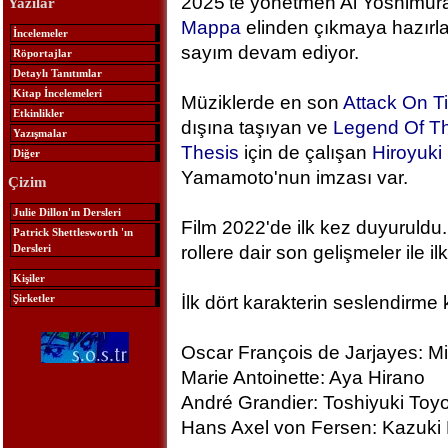
2025'te yönetmen Ai Yoshimura
Yazılar
Mappa
elinden çıkmaya hazırlan
İncelemeler
sayım devam ediyor.
Röportajlar
Detaylı Tanıtımlar
Kitap İncelemeleri
Müziklerde en son
Attack On T
Etkinlikler
dışına taşıyan ve
Legend Of Th
Yazışmalar
Thesis
için de çalışan
Hiroyuk
Diğer
Yamamoto'nun imzası var.
Çizim
Julie Dillon'ın Dersleri
Film 2022'de ilk kez duyuruldu.
Patrick Shettlesworth 'ın
Dersleri
rollere dair son gelişmeler ile ilk
Kişiler
Şirketler
İlk dört karakterin seslendirme 
Oscar François de Jarjayes: M
Marie Antoinette: Aya Hirano
André Grandier: Toshiyuki To
Hans Axel von Fersen: Kazuki