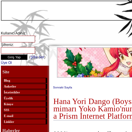
Kullanıcı Adınız:
Şifreniz:
(
Şifre Sor
)
Üye Ol
Site
Blog
Anketler
Sonraki Sayfa
İstatistikler
Üyelik
Hana Yori Dango (Boys
Künye
mimarı Yoko Kamio'nun
SSS
a Prism İnternet Platfo
E-mail
Linkler
Haberler