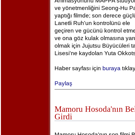
Animasyonunu MAPPA stüdyola
ve yönetmenliğini Seong-Hu Pa
yaptığı filmde; son derece güçlü
Lanetli Ruh'un kontrolünü ele
geçiren ve gücünü kontrol etm
ve ona göz kulak olmasına yar
olmak için Jujutsu Büyücüleri t
Lisesi'ne kaydolan Yuta Okkotsu
Haber sayfası için
buraya
tıkla
Paylaş
Mamoru Hosoda'nın Bel
Girdi
Mamoru Hosoda'nın son filmi B