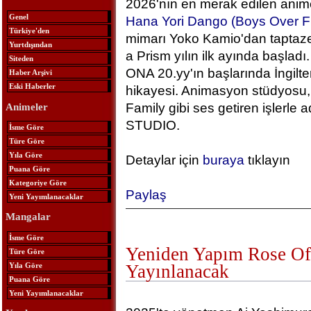
2026'nın en merak edilen anime
Genel
Hana Yori Dango (Boys Over F
Türkiye'den
mimarı Yoko Kamio'dan taptaze
Yurtdışından
a Prism yılın ilk ayında başlad
Siteden
ONA 20.yy'ın başlarında İngilt
Haber Arşivi
Eski Haberler
hikayesi. Animasyon stüdyosu, 
Family gibi ses getiren işlerle
Animeler
STUDIO.
İsme Göre
Türe Göre
Yıla Göre
Detaylar için
buraya
tıklayın
Puana Göre
Kategoriye Göre
Paylaş
Yeni Yayımlanacaklar
Mangalar
İsme Göre
Yeniden Yapım Rose Of 
Türe Göre
Yıla Göre
Yayınlanacak
Puana Göre
Yeni Yayımlanacaklar