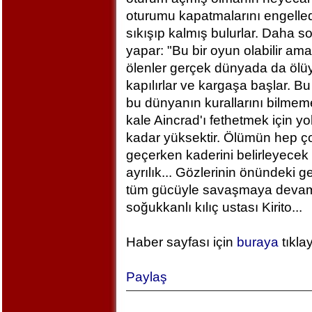
oturumu kapatmalarını engelled
sıkışıp kalmış bulurlar. Daha 
yapar: "Bu bir oyun olabilir am
ölenler gerçek dünyada da ölü
kapılırlar ve kargaşa başlar. B
bu dünyanın kurallarını bilm
kale Aincrad'ı fethetmek için y
kadar yüksektir. Ölümün hep ç
geçerken kaderini belirleyecek 
ayrılık... Gözlerinin önündeki 
tüm gücüyle savaşmaya devam ed
soğukkanlı kılıç ustası Kirito...
Haber sayfası için
buraya
tıkla
Paylaş