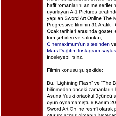
hafif romanlarını anime serileri
uyarlayan A-1 Pictures tarafın
yapılan Sword Art Online The M
Progressive filminin 31 Aralık - 
Ocak tarihleri arasında gösteril
tüm şehirleri ve salonları,
Cinemaximum’un sitesinden
v
Mars Dağıtım Instagram sayfa
inceleyebilirsinz.
Filmin konusu şu şekilde:
Bu, “Lightning Flash” ve “The 
bilinmeden önceki zamanların h
Asuna Yuuki ortaokul üçüncü sı
oyun oynamamıştı. 6 Kasım 2
Sword Art Online resmî olarak
oturum açmış olmanın heyecan