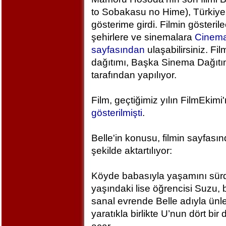
to Sobakasu no Hime), Türkiye
gösterime girdi. Filmin gösteril
şehirlere ve sinemalara
Cinem
sayfasından
ulaşabilirsiniz. Fil
dağıtımı, Başka Sinema Dağıt
tarafından yapılıyor.
Film, geçtiğimiz yılın FilmEkimi
gösterilmişti
.
Belle'in konusu, filmin sayfası
şekilde aktartılıyor:
Köyde babasıyla yaşamını sür
yaşındaki lise öğrencisi Suzu, 
sanal evrende Belle adıyla ünlen
yaratıkla birlikte U’nun dört bi