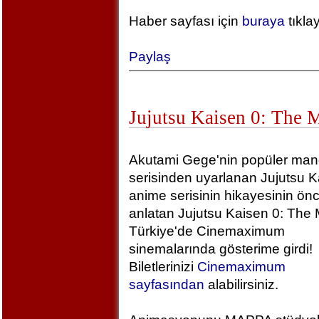
Haber sayfası için
buraya
tıkla
Paylaş
Jujutsu Kaisen 0: The 
Akutami Gege'nin popüler ma
serisinden uyarlanan Jujutsu K
anime serisinin hikayesinin önc
anlatan Jujutsu Kaisen 0: The 
Türkiye'de Cinemaximum
sinemalarında gösterime girdi!
Biletlerinizi
Cinemaximum
sayfasından
alabilirsiniz.