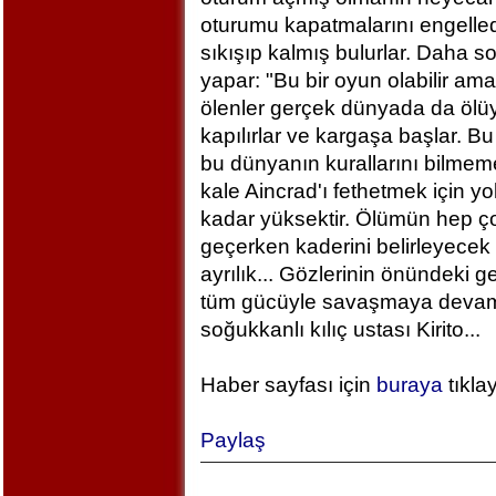
oturumu kapatmalarını engelled
sıkışıp kalmış bulurlar. Daha 
yapar: "Bu bir oyun olabilir am
ölenler gerçek dünyada da ölü
kapılırlar ve kargaşa başlar. B
bu dünyanın kurallarını bilm
kale Aincrad'ı fethetmek için y
kadar yüksektir. Ölümün hep ç
geçerken kaderini belirleyecek 
ayrılık... Gözlerinin önündeki 
tüm gücüyle savaşmaya devam ed
soğukkanlı kılıç ustası Kirito...
Haber sayfası için
buraya
tıkla
Paylaş