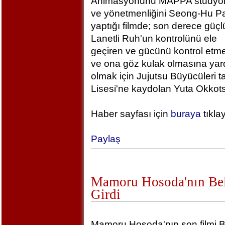
Animasyonunu MAPPA stüdyola
ve yönetmenliğini Seong-Hu Pa
yaptığı filmde; son derece güçlü
Lanetli Ruh'un kontrolünü ele
geçiren ve gücünü kontrol etm
ve ona göz kulak olmasına yar
olmak için Jujutsu Büyücüleri t
Lisesi'ne kaydolan Yuta Okkotsu
Haber sayfası için
buraya
tıkla
Paylaş
Mamoru Hosoda'nın Bel
Girdi
Mamoru Hosoda'nın son filmi B