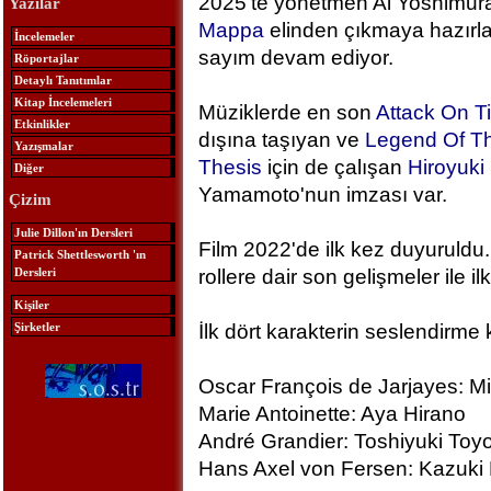
2025'te yönetmen Ai Yoshimura
Yazılar
Mappa
elinden çıkmaya hazırlan
İncelemeler
sayım devam ediyor.
Röportajlar
Detaylı Tanıtımlar
Kitap İncelemeleri
Müziklerde en son
Attack On T
Etkinlikler
dışına taşıyan ve
Legend Of Th
Yazışmalar
Thesis
için de çalışan
Hiroyuk
Diğer
Yamamoto'nun imzası var.
Çizim
Julie Dillon'ın Dersleri
Film 2022'de ilk kez duyuruldu.
Patrick Shettlesworth 'ın
Dersleri
rollere dair son gelişmeler ile ilk
Kişiler
Şirketler
İlk dört karakterin seslendirme 
Oscar François de Jarjayes: M
Marie Antoinette: Aya Hirano
André Grandier: Toshiyuki To
Hans Axel von Fersen: Kazuki