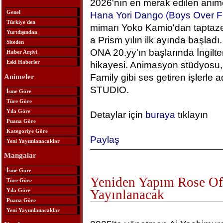
2026'nın en merak edilen anime
Genel
Hana Yori Dango (Boys Over F
Türkiye'den
mimarı Yoko Kamio'dan taptaze
Yurtdışından
a Prism yılın ilk ayında başlad
Siteden
ONA 20.yy'ın başlarında İngilt
Haber Arşivi
Eski Haberler
hikayesi. Animasyon stüdyosu, 
Family gibi ses getiren işlerle
Animeler
STUDIO.
İsme Göre
Türe Göre
Yıla Göre
Detaylar için
buraya
tıklayın
Puana Göre
Kategoriye Göre
Paylaş
Yeni Yayımlanacaklar
Mangalar
İsme Göre
Yeniden Yapım Rose Of 
Türe Göre
Yıla Göre
Yayınlanacak
Puana Göre
Yeni Yayımlanacaklar