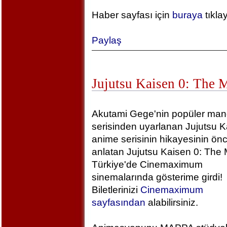
Haber sayfası için
buraya
tıkla
Paylaş
Jujutsu Kaisen 0: The 
Akutami Gege'nin popüler ma
serisinden uyarlanan Jujutsu K
anime serisinin hikayesinin önc
anlatan Jujutsu Kaisen 0: The 
Türkiye'de Cinemaximum
sinemalarında gösterime girdi!
Biletlerinizi
Cinemaximum
sayfasından
alabilirsiniz.