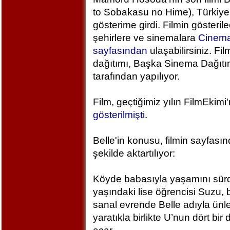
to Sobakasu no Hime), Türkiye
gösterime girdi. Filmin gösteril
şehirlere ve sinemalara
Cinem
sayfasından
ulaşabilirsiniz. Fil
dağıtımı, Başka Sinema Dağıt
tarafından yapılıyor.
Film, geçtiğimiz yılın FilmEkimi
gösterilmişti
.
Belle'in konusu, filmin sayfası
şekilde aktartılıyor:
Köyde babasıyla yaşamını sür
yaşındaki lise öğrencisi Suzu, 
sanal evrende Belle adıyla ünlen
yaratıkla birlikte U’nun dört bi