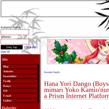
Kullanıcı Adınız:
Şifreniz:
(
Şifre Sor
)
Üye Ol
Site
Blog
Anketler
Sonraki Sayfa
İstatistikler
Üyelik
Hana Yori Dango (Boys
Künye
mimarı Yoko Kamio'nun
SSS
a Prism İnternet Platfo
E-mail
Linkler
Haberler