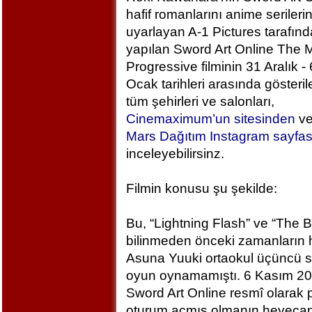
hafif romanlarını anime serileri
uyarlayan A-1 Pictures tarafın
yapılan Sword Art Online The M
Progressive filminin 31 Aralık - 
Ocak tarihleri arasında gösteril
tüm şehirleri ve salonları,
Cinemaximum’un sitesinden
v
Mars Dağıtım Instagram sayfa
inceleyebilirsinz.
Filmin konusu şu şekilde:
Bu, “Lightning Flash” ve “The 
bilinmeden önceki zamanların h
Asuna Yuuki ortaokul üçüncü sı
oyun oynamamıştı. 6 Kasım 2
Sword Art Online resmî olarak
oturum açmış olmanın heyecan