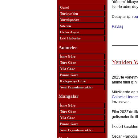
"dönem" hikayes
işlerle adını d
Genel
Türkiye'den
Detaylar için
bu
Yurtdışından
Siteden
Paylaş
Haber Arşivi
Eski Haberler
Animeler
İsme Göre
Yeniden Y
Türe Göre
Yıla Göre
Puana Göre
2025'te yönetme
Kategoriye Göre
anime filmi için
Yeni Yayımlanacaklar
Müziklerde en 
Mangalar
Galactic Heroe
imzası var.
İsme Göre
Türe Göre
Film 2022'de ilk
gelişmeler ile il
Yıla Göre
Puana Göre
İlk dört karakte
Yeni Yayımlanacaklar
Oscar François 