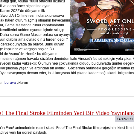
 taktığı gün, Asuna Yuuki ortaokul üçüncü
ydi ve daha önce hiç online oyun
 Kasım 2022'de dünyanın ilk
ord Art Online resmî olarak piyasaya
cak hâlen oturum açmış olmanın heyecanını
lar, Game Master oturumu kapatmalarını
kendilerini aniden oyunun içinde sıkışıp
. Daha sonra Game Master onlara şu uyarıyı
yun olabilir ama oynadığınız türden değil."
 gerçek dünyada da ölüyor. Bunu duyan
e kapılırlar ve kargaşa başlar. Bu
ri de Asuna'dır. Henüz bu dünyanın
memesine rağmen havada süzülen demirden kale Aincrad'ı fethetmek için yola çıkar. 
meyecek kadar yüksektir. Ölümün hep çok yakında olduğu bu dünyada günler geçerk
 karşılaşma yaşar. Ve ardından bir ayrılık... Gözlerinin önündeki gerçeğin insafına k
le savaşmaya devam eder, ta ki karşısına biri çıkana kadar: soğukkanlı kılıç ustası 
çin
buraya
tıklayın
e! The Final Stroke Filminden Yeni Bir Video Yayınlan
14/12/2021
ın Free! animelerinin resmi sitesi, Free! The Final Stroke film projesinin ikinci filmi i
ı ve yeni bir görsel paylaştı.