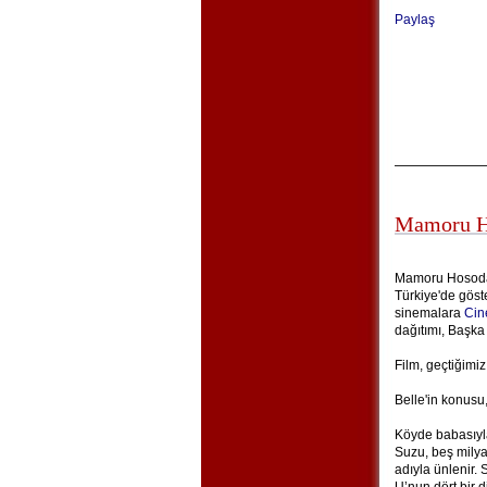
Paylaş
Mamoru Ho
Mamoru Hosoda'
Türkiye'de göste
sinemalara
Cin
dağıtımı, Başka
Film, geçtiğimiz
Belle'in konusu,
Köyde babasıyla
Suzu, beş milya
adıyla ünlenir. S