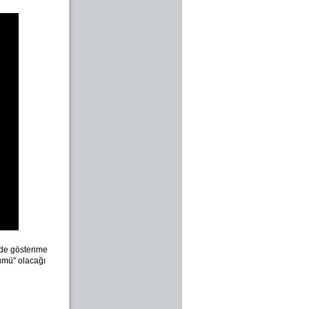
inde gösterime
lümü" olacağı