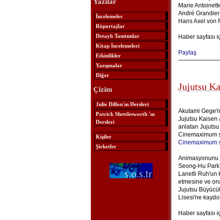
Yazılar
Marie Antoinett
André Grandier
İncelemeler
Hans Axel von 
Röportajlar
Detaylı Tanıtımlar
Haber sayfası i
Kitap İncelemeleri
Paylaş
Etkinlikler
Yazışmalar
Diğer
Jujutsu K
Çizim
Julie Dillon'ın Dersleri
Akutami Gege'n
Patrick Shettlesworth 'ın
Jujutsu Kaisen 
Dersleri
anlatan Jujutsu
Cinemaximum sin
Kişiler
Cinemaximum s
Şirketler
Animasyonunu M
Seong-Hu Park'ı
Lanetli Ruh'un 
etmesine ve ona
Jujutsu Büyücül
Lisesi'ne kaydol
Haber sayfası i