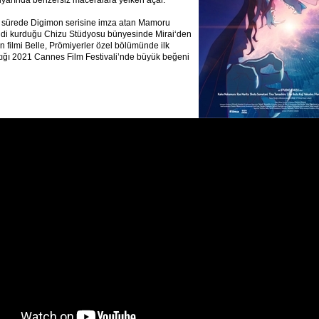
diyarında benzersiz maceralara yelken açar.
ğı sürede Digimon serisine imza atan Mamoru
di kurduğu Chizu Stüdyosu bünyesinde Mirai‘den
n filmi Belle, Prömiyerler özel bölümünde ilk
tığı 2021 Cannes Film Festivali’nde büyük beğeni