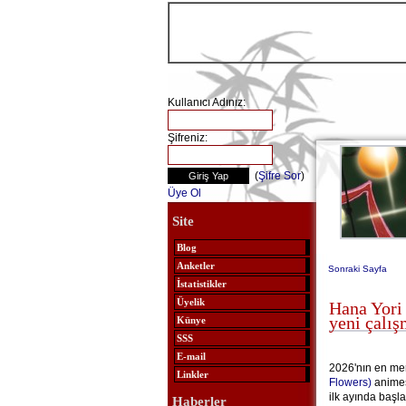
Kullanıcı Adınız:
Şifreniz:
(
Şifre Sor
)
Üye Ol
Site
Blog
Anketler
Sonraki Sayfa
İstatistikler
Üyelik
Hana Yori
yeni çalış
Künye
SSS
E-mail
2026'nın en mer
Linkler
Flowers)
animes
ilk ayında başl
Haberler