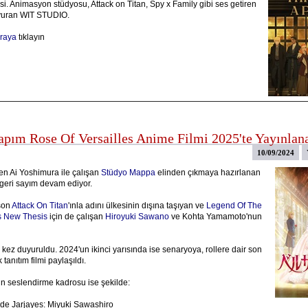
i. Animasyon stüdyosu, Attack on Titan, Spy x Family gibi ses getiren
uyuran WIT STUDIO.
raya
tıklayın
apım Rose Of Versailles Anime Filmi 2025'te Yayınlan
10/09/2024
n Ai Yoshimura ile çalışan
Stüdyo Mappa
elinden çıkmaya hazırlanan
 geri sayım devam ediyor.
son
Attack On Titan
'ınla adını ülkesinin dışına taşıyan ve
Legend Of The
s New Thesis
için de çalışan
Hiroyuki Sawano
ve Kohta Yamamoto'nun
 kez duyuruldu. 2024'un ikinci yarısında ise senaryoya, rollere dair son
k tanıtım filmi paylaşıldı.
rin seslendirme kadrosu ise şekilde:
de Jarjayes: Miyuki Sawashiro