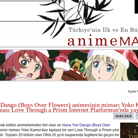
Sayfa 
 Dango (Boys Over Flowers) animesinin mimarı Yoko 
ması Love Through a Prism İnternet Platformun'nda ya
16/01/2026
ak edilen animelerinden biri olan ve
Hana Yori Dango (Boys Over
inin mimarı Yoko Kamio'dan taptaze bir seri Love Through a Prism yılın
adı. Toplam 20 bölüm olan ONA 20.yy'ın başlarında İngiltere'de geçen bir