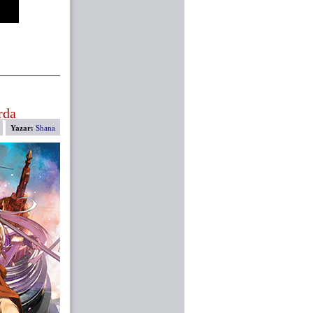
rda
Yazar:
Shana