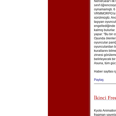
NerveGear'ı ilk
sınıf öğrencisi
oynamamıştı. 6
VRMMORPG'si Sw
sürülmüştü. An
taşıyan oyuncu
engellediğinde 
kalmış bulurlar
yapar: "Bu bir o
Oyunda ölenler
oyuncular paniğ
oyunculardan bi
kurallarını bil
zirvesi görüle
belirleyecek bir
Asuna, tüm gücüy
Haber sayfası i
Paylaş
İkinci Fre
Kyoto Animation’
fragman yayınlad