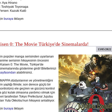
e: Aya Hirano
: Toshiyuki Toyonaga
Fersen: Kazuki Katō
çin
buraya
tıklayın
aisen 0: The Movie Türkiye'de Sinemalarda!
13/05/2022
in popüler manga serisinden uyarlanan
anime serisinin hikayesinin öncesini
 Kaisen 0: The Movie, Türkiye'de
emalarında gösterime girdi! Biletlerinizi
ayfasından
alabilirsiniz.
APPA stüdyolarının ve yönetmenliğini
n yaptığı filmde; son derece güçlü bir
kontrolünü ele geçiren ve gücünü kontrol
 göz kulak olmasına yardımcı olmak için
eri tarafından Tokyo Prefectural Jujutsu
an Yuta Okkotsu'nun hikayesi anlatılıyor.
çin
buraya
tıklayın