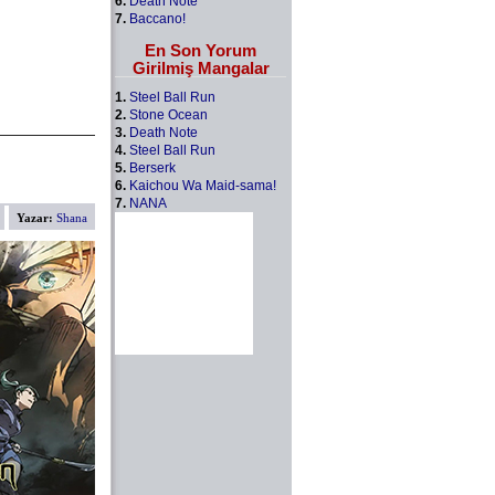
6.
Death Note
7.
Baccano!
En Son Yorum
Girilmiş Mangalar
1.
Steel Ball Run
2.
Stone Ocean
3.
Death Note
4.
Steel Ball Run
5.
Berserk
6.
Kaichou Wa Maid-sama!
7.
NANA
Yazar:
Shana