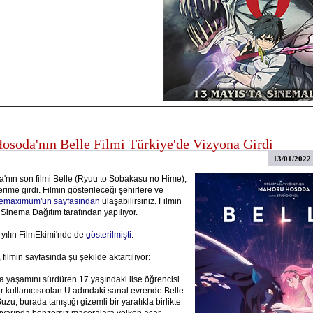
soda'nın Belle Filmi Türkiye'de Vizyona Girdi
13/01/2022
nın son filmi Belle (Ryuu to Sobakasu no Hime),
rime girdi. Filmin gösterileceği şehirlere ve
emaximum'un sayfasından
ulaşabilirsiniz. Filmin
 Sinema Dağıtım tarafından yapılıyor.
 yılın FilmEkimi'nde de
gösterilmişti
.
 filmin sayfasında şu şekilde aktartılıyor:
 yaşamını sürdüren 17 yaşındaki lise öğrencisi
r kullanıcısı olan U adındaki sanal evrende Belle
uzu, burada tanıştığı gizemli bir yaratıkla birlikte