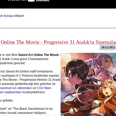
çin
buraya
tıklayın
 Online The Movie - Progressive 31 Aralık'ta Sinemala
30/12/2021
e’ın son filmi
Sword Art Online The Movie -
31 Aralık Cuma günü Cinemaximum
österime girecek!
ın Sword Art Online hafif romanlarını
e uyarlayan A-1 Pictures tarafından yapılan
e The Movie - Progressive filminin 31 Aralık
ri arasında gösterileceği tüm şehirleri ve
aximum’un sitesinden
ve
CGV Mars
ram sayfasından
inceleyebilirsinz.
u şekilde:
Flash” ve “The Black Swordsman”ın bu
meden önceki zamanların hikâyesi…