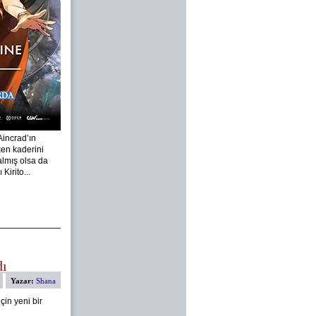
Aincrad’ın
en kaderini
almış olsa da
Kirito...
dı
Yazar:
Shana
çin yeni bir