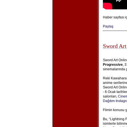
Haber sayfası i
Paylaş
Sword Art
Sword Art Onlin
Progressive
, 
sinemalarında g
Reki Kawahara’n
anime serilerin
Sword Art Onlin
- 6 Ocak tarihle
salonları,
Cinem
Dağıtım Instag
Filmin konusu ş
Bu, “Lightning 
isimlerle bilin