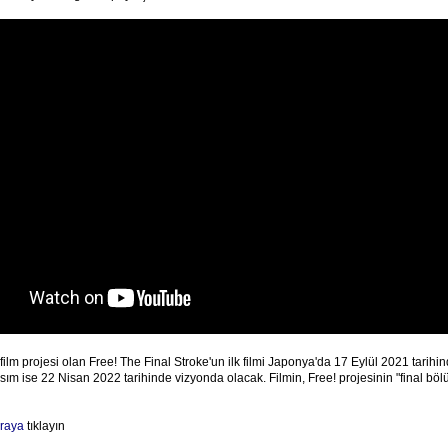
 film projesi olan Free! The Final Stroke'un ilk filmi Japonya'da 17 Eylül 2021 tarih
 kısım ise 22 Nisan 2022 tarihinde vizyonda olacak. Filmin, Free! projesinin "final bö
raya
tıklayın