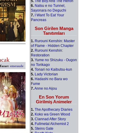
5.
The Boy And The Heron
6.
Natsu e no Tunnel,
Sayonara no Deguchi
7.
I Want To Eat Your
Pancreas
Son Girilen Manga
Tanıtımları
1.
Rurouni Kenshin: Master
of Flame - Hidden Chapter
2.
Rurouni Kenshin:
Restoration
acak
3.
Yume no Shizuku - Ougon
no Torikago
Yazar:
emeraude
4.
Tonari no Kaibutsu-kun
5.
Lady Victorian
6.
Hadashi no Bara wo
Fume
7.
Anne no Aijou
En Son Yorum
Girilmiş Animeler
1.
The Apothecary Diaries
2.
Koko wa Green Wood
3.
Clannad After Story
4.
Fullmetal Alchemist 2
5.
Steins Gate