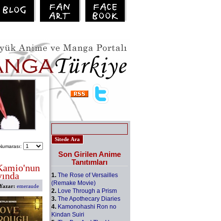
Numarası:
Son Girilen Anime
Tanıtımları
Kamio'nun
yında
1.
The Rose of Versailles
(Remake Movie)
Yazar:
emeraude
2.
Love Through a Prism
3.
The Apothecary Diaries
4.
Kamonohashi Ron no
Kindan Suiri