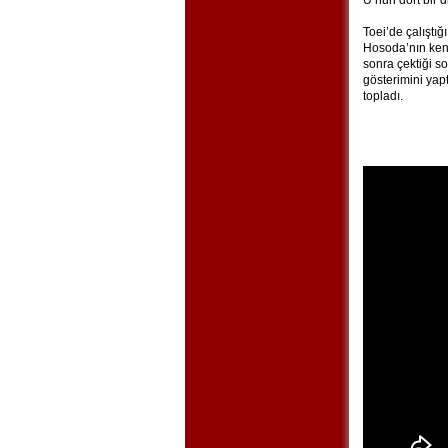
U’nun dört bir 
Toei’de çalıştı
Hosoda’nın ken
sonra çektiği so
gösterimini yap
topladı.