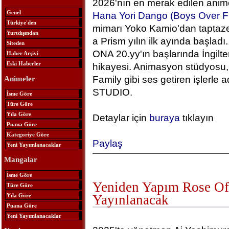
2026'nın en merak edilen anime
Genel
Hana Yori Dango (Boys Over F
Türkiye'den
mimarı Yoko Kamio'dan taptaze
Yurtdışından
a Prism yılın ilk ayında başlad
Siteden
ONA 20.yy'ın başlarında İngilt
Haber Arşivi
Eski Haberler
hikayesi. Animasyon stüdyosu, 
Family gibi ses getiren işlerle
Animeler
STUDIO.
İsme Göre
Türe Göre
Yıla Göre
Detaylar için
buraya
tıklayın
Puana Göre
Kategoriye Göre
Paylaş
Yeni Yayımlanacaklar
Mangalar
İsme Göre
Yeniden Yapım Rose Of 
Türe Göre
Yıla Göre
Yayınlanacak
Puana Göre
Yeni Yayımlanacaklar