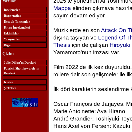
2025'te yönetmen Ai Yoshimura
Yazılar
Mappa
elinden çıkmaya hazırlan
İncelemeler
sayım devam ediyor.
Röportajlar
Detaylı Tanıtımlar
Kitap İncelemeleri
Müziklerde en son
Attack On T
Etkinlikler
dışına taşıyan ve
Legend Of Th
Yazışmalar
Thesis
için de çalışan
Hiroyuk
Diğer
Yamamoto'nun imzası var.
Çizim
Julie Dillon'ın Dersleri
Film 2022'de ilk kez duyuruldu.
Patrick Shettlesworth 'ın
Dersleri
rollere dair son gelişmeler ile ilk
Kişiler
Şirketler
İlk dört karakterin seslendirme 
Oscar François de Jarjayes: M
Marie Antoinette: Aya Hirano
André Grandier: Toshiyuki To
Hans Axel von Fersen: Kazuki