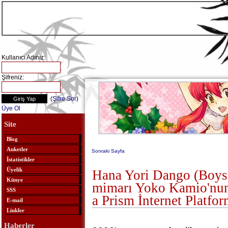
Kullanıcı Adınız:
Şifreniz:
(
Şifre Sor
)
Üye Ol
Site
Blog
Anketler
Sonraki Sayfa
İstatistikler
Üyelik
Hana Yori Dango (Boys
Künye
mimarı Yoko Kamio'nun
SSS
a Prism İnternet Platfo
E-mail
Linkler
Haberler