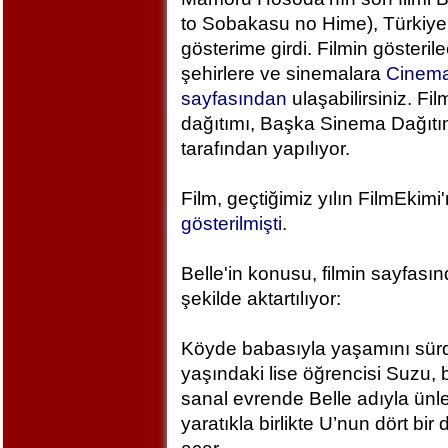
to Sobakasu no Hime), Türkiye
gösterime girdi. Filmin gösteril
şehirlere ve sinemalara
Cinem
sayfasından
ulaşabilirsiniz. Fil
dağıtımı, Başka Sinema Dağıt
tarafından yapılıyor.
Film, geçtiğimiz yılın FilmEkimi
gösterilmişti
.
Belle'in konusu, filmin sayfası
şekilde aktartılıyor:
Köyde babasıyla yaşamını sür
yaşındaki lise öğrencisi Suzu, 
sanal evrende Belle adıyla ünlen
yaratıkla birlikte U’nun dört bi