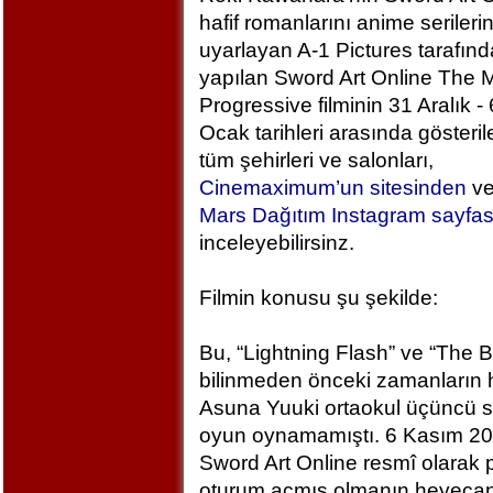
hafif romanlarını anime serileri
uyarlayan A-1 Pictures tarafın
yapılan Sword Art Online The M
Progressive filminin 31 Aralık - 
Ocak tarihleri arasında gösteril
tüm şehirleri ve salonları,
Cinemaximum’un sitesinden
v
Mars Dağıtım Instagram sayfa
inceleyebilirsinz.
Filmin konusu şu şekilde:
Bu, “Lightning Flash” ve “The 
bilinmeden önceki zamanların h
Asuna Yuuki ortaokul üçüncü sı
oyun oynamamıştı. 6 Kasım 2
Sword Art Online resmî olarak
oturum açmış olmanın heyecan