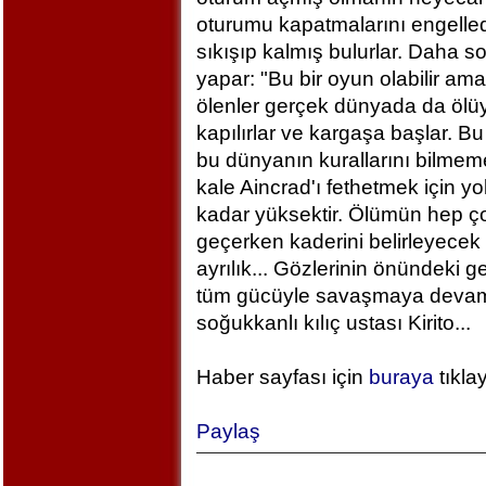
oturumu kapatmalarını engelled
sıkışıp kalmış bulurlar. Daha 
yapar: "Bu bir oyun olabilir am
ölenler gerçek dünyada da ölü
kapılırlar ve kargaşa başlar. B
bu dünyanın kurallarını bilm
kale Aincrad'ı fethetmek için y
kadar yüksektir. Ölümün hep ç
geçerken kaderini belirleyecek 
ayrılık... Gözlerinin önündeki 
tüm gücüyle savaşmaya devam ed
soğukkanlı kılıç ustası Kirito...
Haber sayfası için
buraya
tıkla
Paylaş