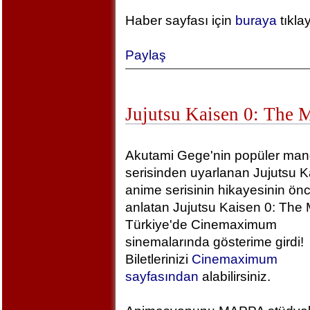
Haber sayfası için
buraya
tıkla
Paylaş
Jujutsu Kaisen 0: The 
Akutami Gege'nin popüler ma
serisinden uyarlanan Jujutsu K
anime serisinin hikayesinin önc
anlatan Jujutsu Kaisen 0: The 
Türkiye'de Cinemaximum
sinemalarında gösterime girdi!
Biletlerinizi
Cinemaximum
sayfasından
alabilirsiniz.