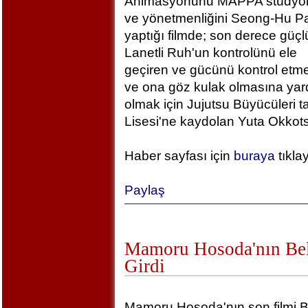
Animasyonunu MAPPA stüdyola
ve yönetmenliğini Seong-Hu Pa
yaptığı filmde; son derece güçlü
Lanetli Ruh'un kontrolünü ele
geçiren ve gücünü kontrol etm
ve ona göz kulak olmasına yar
olmak için Jujutsu Büyücüleri t
Lisesi'ne kaydolan Yuta Okkotsu
Haber sayfası için
buraya
tıkla
Paylaş
Mamoru Hosoda'nın Bel
Girdi
Mamoru Hosoda'nın son filmi B