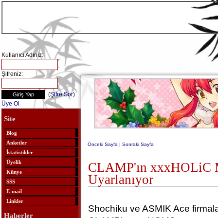
Kullanıcı Adınız:
Şifreniz:
(
Şifre Sor
)
Üye Ol
Site
Blog
Anketler
Önceki Sayfa
|
Sonraki Sayfa
İstatistikler
Üyelik
CLAMP'ın xxxHOLiC Ma
Künye
Uyarlanıyor
SSS
E-mail
Linkler
Shochiku ve ASMIK Ace firmala
Haberler