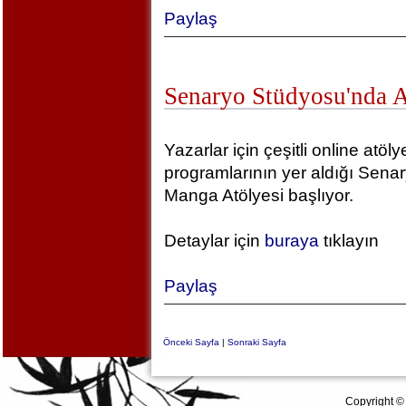
Paylaş
Senaryo Stüdyosu'nda 
Yazarlar için çeşitli online atöly
programlarının yer aldığı Sena
Manga Atölyesi başlıyor.
Detaylar için
buraya
tıklayın
Paylaş
Önceki Sayfa
|
Sonraki Sayfa
Copyright ©