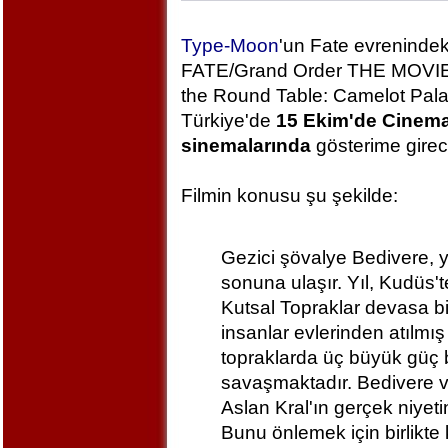
Type-Moon
'un Fate evrenindeki
FATE/Grand Order THE MOVIE 
the Round Table: Camelot Pala
Türkiye'de
15 Ekim'de Cine
sinemalarında
gösterime girec
Filmin konusu şu şekilde:
Gezici şövalye Bedivere, 
sonuna ulaşır. Yıl, Kudüs'
Kutsal Topraklar devasa b
insanlar evlerinden atılmı
topraklarda üç büyük güç bi
savaşmaktadır. Bedivere v
Aslan Kral'ın gerçek niyet
Bunu önlemek için birlikte