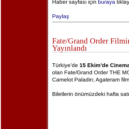
Haber sayfası için
buraya
tıkla
Paylaş
Fate/Grand Order Filmi
Yayınlandı
Türkiye’de
15 Ekim’de Cinem
olan Fate/Grand Order THE MO
Camelot Paladin; Agateram film
Biletlerin önümüzdeki hafta sa