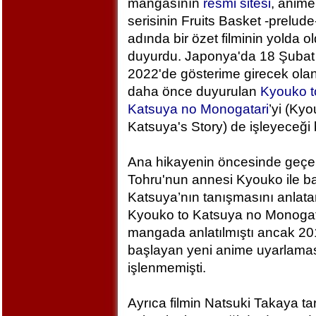
mangasının
resmi sitesi
, anime
serisinin Fruits Basket -prelude
adında bir özet filminin yolda 
duyurdu. Japonya'da 18 Şubat
2022'de gösterime girecek olan 
daha önce duyurulan
Kyouko t
Katsuya no Monogatari
’yi (Ky
Katsuya's Story) de işleyeceği be
Ana hikayenin öncesinde geçe
Tohru'nun annesi Kyouko ile b
Katsuya’nın tanışmasını anlata
Kyouko to Katsuya no Monogat
mangada anlatılmıştı ancak 20
başlayan yeni anime uyarlama
işlenmemişti.
Ayrıca filmin Natsuki Takaya tar