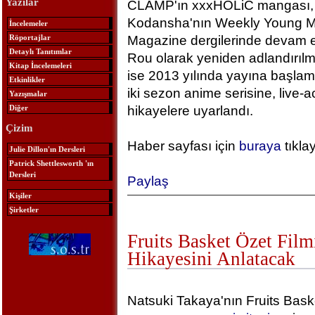
Yazılar
CLAMP'ın xxxHOLiC mangası, 2
Kodansha'nın Weekly Young M
İncelemeler
Röportajlar
Magazine dergilerinde devam e
Detaylı Tanıtımlar
Rou olarak yeniden adlandırılm
Kitap İncelemeleri
ise 2013 yılında yayına başlamı
Etkinlikler
iki sezon anime serisine, live-a
Yazışmalar
Diğer
hikayelere uyarlandı.
Çizim
Haber sayfası için
buraya
tıkla
Julie Dillon'ın Dersleri
Patrick Shettlesworth 'ın
Dersleri
Paylaş
Kişiler
Şirketler
Fruits Basket Özet Fil
Hikayesini Anlatacak
Natsuki Takaya'nın Fruits Bask