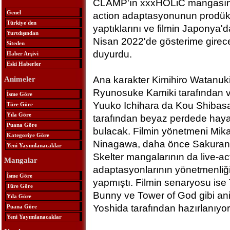
CLAMP'ın xxxHOLiC mangasını
Genel
action adaptasyonunun prodü
Türkiye'den
yaptıklarını ve filmin Japonya'
Yurtdışından
Nisan 2022'de gösterime girece
Siteden
duyurdu.
Haber Arşivi
Eski Haberler
Ana karakter Kimihiro Watanuki
Animeler
Ryunosuke Kamiki tarafından v
İsme Göre
Yuuko Ichihara da Kou Shibas
Türe Göre
Yıla Göre
tarafından beyaz perdede haya
Puana Göre
bulacak. Filmin yönetmeni Mik
Kategoriye Göre
Ninagawa, daha önce Sakuran 
Yeni Yayımlanacaklar
Skelter mangalarının da live-ac
Mangalar
adaptasyonlarının yönetmenliği
İsme Göre
yapmıştı. Filmin senaryosu ise 
Türe Göre
Bunny ve Tower of God gibi ani
Yıla Göre
Yoshida tarafından hazırlanıyor
Puana Göre
Yeni Yayımlanacaklar