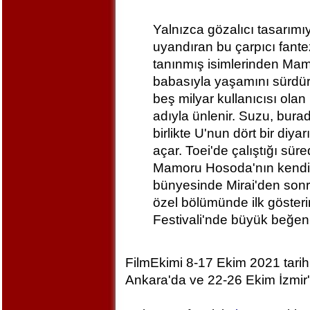
Yalnızca gözalıcı tasarımı
uyandıran bu çarpıcı fante
tanınmış isimlerinden Ma
babasıyla yaşamını sürdür
beş milyar kullanıcısı ola
adıyla ünlenir. Suzu, burada
birlikte U'nun dört bir diy
açar. Toei'de çalıştığı sü
Mamoru Hosoda'nın kendi
bünyesinde Mirai'den sonra 
özel bölümünde ilk göster
Festivali'nde büyük beğeni
FilmEkimi 8-17 Ekim 2021 tarih
Ankara'da ve 22-26 Ekim İzmi