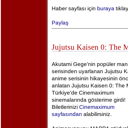
Haber sayfası için
buraya
tıkla
Paylaş
Jujutsu Kaisen 0: The 
Akutami Gege'nin popüler ma
serisinden uyarlanan Jujutsu K
anime serisinin hikayesinin önc
anlatan Jujutsu Kaisen 0: The 
Türkiye'de Cinemaximum
sinemalarında gösterime girdi!
Biletlerinizi
Cinemaximum
sayfasından
alabilirsiniz.