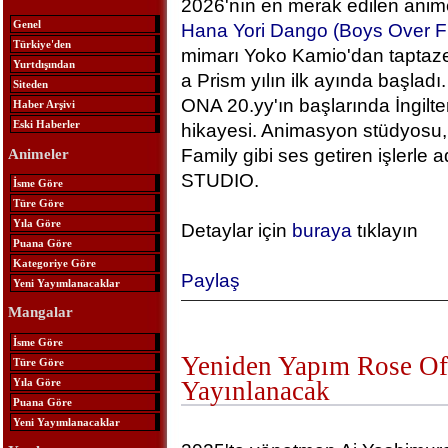
2026'nın en merak edilen anime
Genel
Hana Yori Dango (Boys Over F
Türkiye'den
mimarı Yoko Kamio'dan taptaze
Yurtdışından
a Prism yılın ilk ayında başlad
Siteden
ONA 20.yy'ın başlarında İngilt
Haber Arşivi
Eski Haberler
hikayesi. Animasyon stüdyosu, 
Family gibi ses getiren işlerle
Animeler
STUDIO.
İsme Göre
Türe Göre
Yıla Göre
Detaylar için
buraya
tıklayın
Puana Göre
Kategoriye Göre
Paylaş
Yeni Yayımlanacaklar
Mangalar
İsme Göre
Yeniden Yapım Rose Of 
Türe Göre
Yıla Göre
Yayınlanacak
Puana Göre
Yeni Yayımlanacaklar