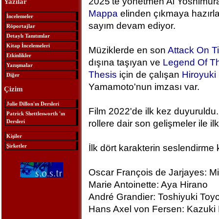
2025'te yönetmen Ai Yoshimura
Yazılar
Mappa
elinden çıkmaya hazırlan
İncelemeler
sayım devam ediyor.
Röportajlar
Detaylı Tanıtımlar
Kitap İncelemeleri
Müziklerde en son
Attack On T
Etkinlikler
dışına taşıyan ve
Legend Of Th
Yazışmalar
Thesis
için de çalışan
Hiroyuk
Diğer
Yamamoto'nun imzası var.
Çizim
Julie Dillon'ın Dersleri
Film 2022'de ilk kez duyuruldu.
Patrick Shettlesworth 'ın
Dersleri
rollere dair son gelişmeler ile ilk
Kişiler
Şirketler
İlk dört karakterin seslendirme 
Oscar François de Jarjayes: M
Marie Antoinette: Aya Hirano
André Grandier: Toshiyuki To
Hans Axel von Fersen: Kazuki