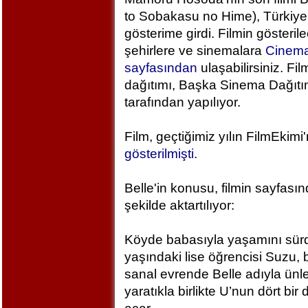
to Sobakasu no Hime), Türkiye
gösterime girdi. Filmin gösteril
şehirlere ve sinemalara
Cinem
sayfasından
ulaşabilirsiniz. Fil
dağıtımı, Başka Sinema Dağıt
tarafından yapılıyor.
Film, geçtiğimiz yılın FilmEkimi
gösterilmişti
.
Belle'in konusu, filmin sayfası
şekilde aktartılıyor:
Köyde babasıyla yaşamını sür
yaşındaki lise öğrencisi Suzu, 
sanal evrende Belle adıyla ünlen
yaratıkla birlikte U’nun dört bi