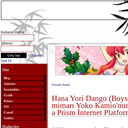
Kullanıcı Adınız:
Şifreniz:
(
Şifre Sor
)
Üye Ol
Site
Blog
Anketler
Sonraki Sayfa
İstatistikler
Üyelik
Hana Yori Dango (Boys
Künye
mimarı Yoko Kamio'nun
SSS
a Prism İnternet Platfo
E-mail
Linkler
Haberler