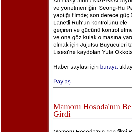
Animasyonunu MAPPA stüdyola
ve yönetmenliğini Seong-Hu Pa
yaptığı filmde; son derece güçlü
Lanetli Ruh'un kontrolünü ele
geçiren ve gücünü kontrol etm
ve ona göz kulak olmasına yar
olmak için Jujutsu Büyücüleri t
Lisesi'ne kaydolan Yuta Okkotsu
Haber sayfası için
buraya
tıkla
Paylaş
Mamoru Hosoda'nın Bel
Girdi
Mamoru Hosoda'nın son filmi B