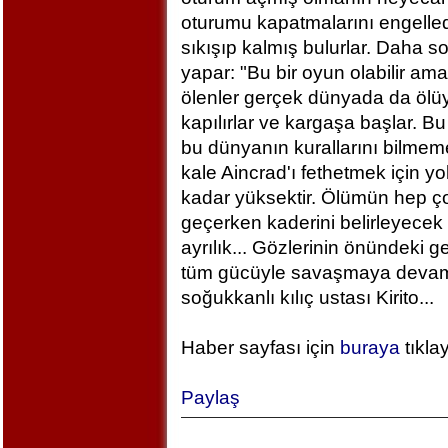
oturumu kapatmalarını engelled
sıkışıp kalmış bulurlar. Daha 
yapar: "Bu bir oyun olabilir am
ölenler gerçek dünyada da ölü
kapılırlar ve kargaşa başlar. B
bu dünyanın kurallarını bilm
kale Aincrad'ı fethetmek için y
kadar yüksektir. Ölümün hep ç
geçerken kaderini belirleyecek 
ayrılık... Gözlerinin önündeki 
tüm gücüyle savaşmaya devam ed
soğukkanlı kılıç ustası Kirito...
Haber sayfası için
buraya
tıkla
Paylaş