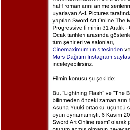
hafif romanlarını anime serileri
uyarlayan A-1 Pictures tarafın
yapılan Sword Art Online The M
Progressive filminin 31 Aralık - 
Ocak tarihleri arasında gösteril
tüm şehirleri ve salonları,
Cinemaximum’un sitesinden
v
Mars Dağıtım Instagram sayfa
inceleyebilirsinz.
Filmin konusu şu şekilde:
Bu, “Lightning Flash” ve “The 
bilinmeden önceki zamanların h
Asuna Yuuki ortaokul üçüncü sı
oyun oynamamıştı. 6 Kasım 2
Sword Art Online resmî olarak
oturum açmış olmanın heyecan