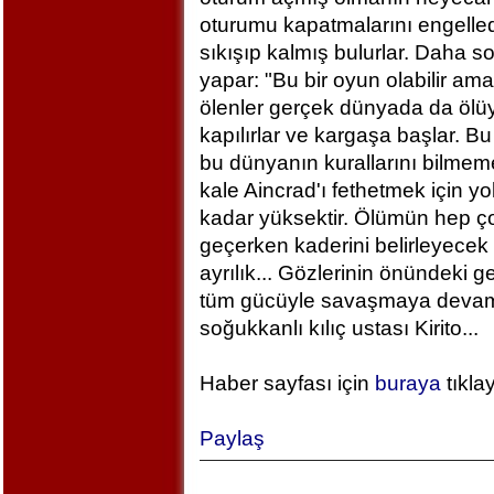
oturumu kapatmalarını engelled
sıkışıp kalmış bulurlar. Daha 
yapar: "Bu bir oyun olabilir am
ölenler gerçek dünyada da ölü
kapılırlar ve kargaşa başlar. B
bu dünyanın kurallarını bilm
kale Aincrad'ı fethetmek için y
kadar yüksektir. Ölümün hep ç
geçerken kaderini belirleyecek 
ayrılık... Gözlerinin önündeki 
tüm gücüyle savaşmaya devam ed
soğukkanlı kılıç ustası Kirito...
Haber sayfası için
buraya
tıkla
Paylaş