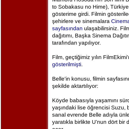
to Sobakasu no Hime), Türkiye
gösterime girdi. Filmin gösteril
şehirlere ve sinemalara
Cinem
sayfasından
ulaşabilirsiniz. Fil
dağıtımı, Başka Sinema Dağıt
tarafından yapılıyor.
Film, geçtiğimiz yılın FilmEkimi
gösterilmişti
.
Belle'in konusu, filmin sayfası
şekilde aktartılıyor:
Köyde babasıyla yaşamını sür
yaşındaki lise öğrencisi Suzu, 
sanal evrende Belle adıyla ünlen
yaratıkla birlikte U’nun dört bi