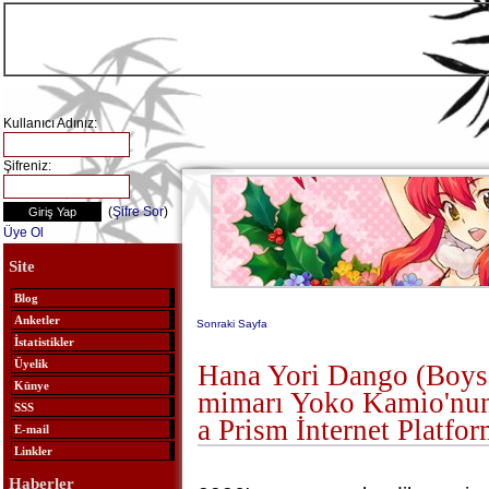
Kullanıcı Adınız:
Şifreniz:
(
Şifre Sor
)
Üye Ol
Site
Blog
Anketler
Sonraki Sayfa
İstatistikler
Üyelik
Hana Yori Dango (Boys
Künye
mimarı Yoko Kamio'nun
SSS
a Prism İnternet Platfo
E-mail
Linkler
Haberler