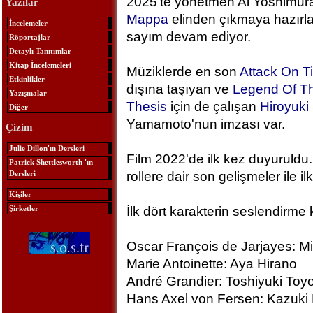
2025'te yönetmen Ai Yoshimura
Yazılar
Mappa
elinden çıkmaya hazırlan
İncelemeler
sayım devam ediyor.
Röportajlar
Detaylı Tanıtımlar
Kitap İncelemeleri
Müziklerde en son
Attack On T
Etkinlikler
dışına taşıyan ve
Legend Of Th
Yazışmalar
Thesis
için de çalışan
Hiroyuk
Diğer
Yamamoto'nun imzası var.
Çizim
Julie Dillon'ın Dersleri
Film 2022'de ilk kez duyuruldu.
Patrick Shettlesworth 'ın
Dersleri
rollere dair son gelişmeler ile ilk
Kişiler
Şirketler
İlk dört karakterin seslendirme 
Oscar François de Jarjayes: M
Marie Antoinette: Aya Hirano
André Grandier: Toshiyuki To
Hans Axel von Fersen: Kazuki