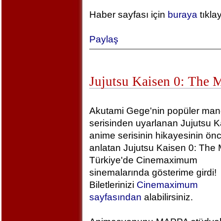
Haber sayfası için
buraya
tıkla
Paylaş
Jujutsu Kaisen 0: The 
Akutami Gege'nin popüler ma
serisinden uyarlanan Jujutsu K
anime serisinin hikayesinin önc
anlatan Jujutsu Kaisen 0: The 
Türkiye'de Cinemaximum
sinemalarında gösterime girdi!
Biletlerinizi
Cinemaximum
sayfasından
alabilirsiniz.