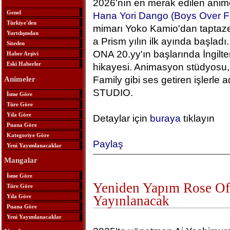
2026'nın en merak edilen anime
Genel
Hana Yori Dango (Boys Over F
Türkiye'den
mimarı Yoko Kamio'dan taptaze
Yurtdışından
a Prism yılın ilk ayında başlad
Siteden
ONA 20.yy'ın başlarında İngilt
Haber Arşivi
Eski Haberler
hikayesi. Animasyon stüdyosu, 
Family gibi ses getiren işlerle
Animeler
STUDIO.
İsme Göre
Türe Göre
Yıla Göre
Detaylar için
buraya
tıklayın
Puana Göre
Kategoriye Göre
Paylaş
Yeni Yayımlanacaklar
Mangalar
İsme Göre
Yeniden Yapım Rose Of 
Türe Göre
Yıla Göre
Yayınlanacak
Puana Göre
Yeni Yayımlanacaklar