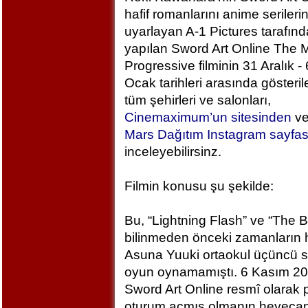
hafif romanlarını anime serileri
uyarlayan A-1 Pictures tarafın
yapılan Sword Art Online The M
Progressive filminin 31 Aralık - 
Ocak tarihleri arasında gösteril
tüm şehirleri ve salonları,
Cinemaximum’un sitesinden
v
Mars Dağıtım Instagram sayfa
inceleyebilirsinz.
Filmin konusu şu şekilde:
Bu, “Lightning Flash” ve “The 
bilinmeden önceki zamanların h
Asuna Yuuki ortaokul üçüncü sı
oyun oynamamıştı. 6 Kasım 2
Sword Art Online resmî olarak
oturum açmış olmanın heyecan