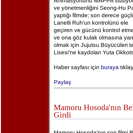
Animasyonunu MAPPA stüdyola
ve yönetmenliğini Seong-Hu Pa
yaptığı filmde; son derece güçlü
Lanetli Ruh'un kontrolünü ele
geçiren ve gücünü kontrol etm
ve ona göz kulak olmasına yar
olmak için Jujutsu Büyücüleri t
Lisesi'ne kaydolan Yuta Okkotsu
Haber sayfası için
buraya
tıkla
Paylaş
Mamoru Hosoda'nın Bel
Girdi
Mamoru Hosoda'nın son filmi B