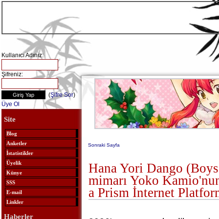
Kullanıcı Adınız:
Şifreniz:
(
Şifre Sor
)
Üye Ol
Site
Blog
Anketler
Sonraki Sayfa
İstatistikler
Üyelik
Hana Yori Dango (Boys
Künye
mimarı Yoko Kamio'nun
SSS
a Prism İnternet Platfo
E-mail
Linkler
Haberler