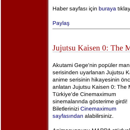
Haber sayfası için
buraya
tıkla
Paylaş
Jujutsu Kaisen 0: The 
Akutami Gege'nin popüler ma
serisinden uyarlanan Jujutsu K
anime serisinin hikayesinin önc
anlatan Jujutsu Kaisen 0: The 
Türkiye'de Cinemaximum
sinemalarında gösterime girdi!
Biletlerinizi
Cinemaximum
sayfasından
alabilirsiniz.