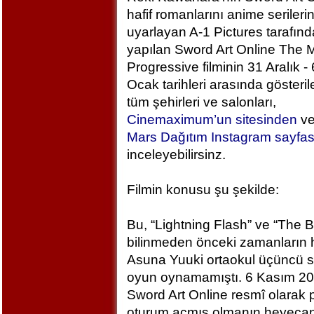
hafif romanlarını anime serileri
uyarlayan A-1 Pictures tarafın
yapılan Sword Art Online The M
Progressive filminin 31 Aralık - 
Ocak tarihleri arasında gösteril
tüm şehirleri ve salonları,
Cinemaximum’un sitesinden
v
Mars Dağıtım Instagram sayfa
inceleyebilirsinz.
Filmin konusu şu şekilde:
Bu, “Lightning Flash” ve “The 
bilinmeden önceki zamanların h
Asuna Yuuki ortaokul üçüncü sı
oyun oynamamıştı. 6 Kasım 2
Sword Art Online resmî olarak
oturum açmış olmanın heyecan