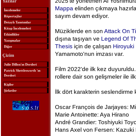
2025'te yönetmen Ai Yoshimura
Yazılar
Mappa
elinden çıkmaya hazırlan
İncelemeler
sayım devam ediyor.
Röportajlar
Detaylı Tanıtımlar
Kitap İncelemeleri
Müziklerde en son
Attack On T
Etkinlikler
dışına taşıyan ve
Legend Of Th
Yazışmalar
Thesis
için de çalışan
Hiroyuk
Diğer
Yamamoto'nun imzası var.
Çizim
Julie Dillon'ın Dersleri
Film 2022'de ilk kez duyuruldu.
Patrick Shettlesworth 'ın
Dersleri
rollere dair son gelişmeler ile ilk
Kişiler
Şirketler
İlk dört karakterin seslendirme 
Oscar François de Jarjayes: M
Marie Antoinette: Aya Hirano
André Grandier: Toshiyuki To
Hans Axel von Fersen: Kazuki