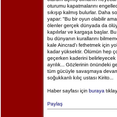
oturumu kapatmalarını engelled
sıkışıp kalmış bulurlar. Daha 
yapar: "Bu bir oyun olabilir am
ölenler gerçek dünyada da ölü
kapılırlar ve kargaşa başlar. B
bu dünyanın kurallarını bilm
kale Aincrad'ı fethetmek için y
kadar yüksektir. Ölümün hep ç
geçerken kaderini belirleyecek 
ayrılık... Gözlerinin önündeki 
tüm gücüyle savaşmaya devam ed
soğukkanlı kılıç ustası Kirito...
Haber sayfası için
buraya
tıkla
Paylaş