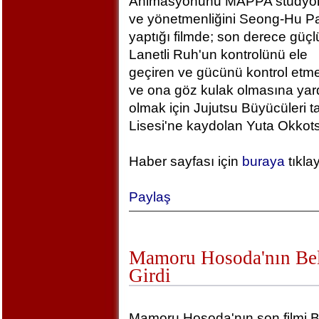
Animasyonunu MAPPA stüdyola
ve yönetmenliğini Seong-Hu Pa
yaptığı filmde; son derece güçlü
Lanetli Ruh'un kontrolünü ele
geçiren ve gücünü kontrol etm
ve ona göz kulak olmasına yar
olmak için Jujutsu Büyücüleri t
Lisesi'ne kaydolan Yuta Okkotsu
Haber sayfası için
buraya
tıkla
Paylaş
Mamoru Hosoda'nın Bel
Girdi
Mamoru Hosoda'nın son filmi B