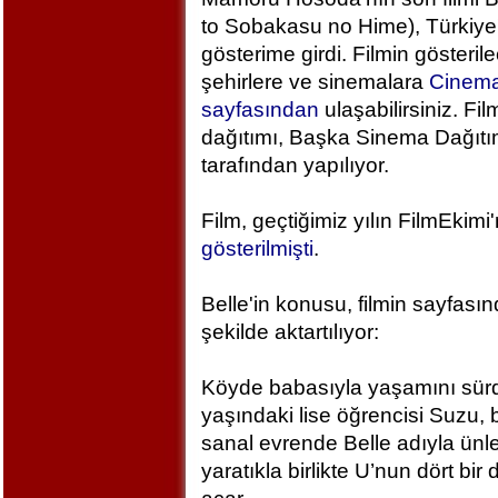
to Sobakasu no Hime), Türkiye
gösterime girdi. Filmin gösteril
şehirlere ve sinemalara
Cinem
sayfasından
ulaşabilirsiniz. Fil
dağıtımı, Başka Sinema Dağıt
tarafından yapılıyor.
Film, geçtiğimiz yılın FilmEkimi
gösterilmişti
.
Belle'in konusu, filmin sayfası
şekilde aktartılıyor:
Köyde babasıyla yaşamını sür
yaşındaki lise öğrencisi Suzu, 
sanal evrende Belle adıyla ünlen
yaratıkla birlikte U’nun dört bi