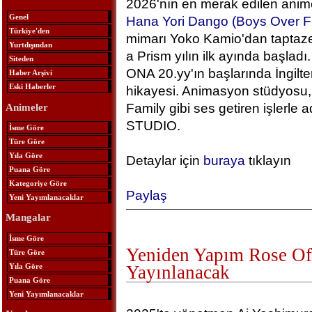
2026'nın en merak edilen anime
Genel
Hana Yori Dango (Boys Over F
Türkiye'den
mimarı Yoko Kamio'dan taptaze
Yurtdışından
a Prism yılın ilk ayında başlad
Siteden
ONA 20.yy'ın başlarında İngilt
Haber Arşivi
Eski Haberler
hikayesi. Animasyon stüdyosu, 
Family gibi ses getiren işlerle
Animeler
STUDIO.
İsme Göre
Türe Göre
Yıla Göre
Detaylar için
buraya
tıklayın
Puana Göre
Kategoriye Göre
Paylaş
Yeni Yayımlanacaklar
Mangalar
İsme Göre
Yeniden Yapım Rose Of 
Türe Göre
Yıla Göre
Yayınlanacak
Puana Göre
Yeni Yayımlanacaklar