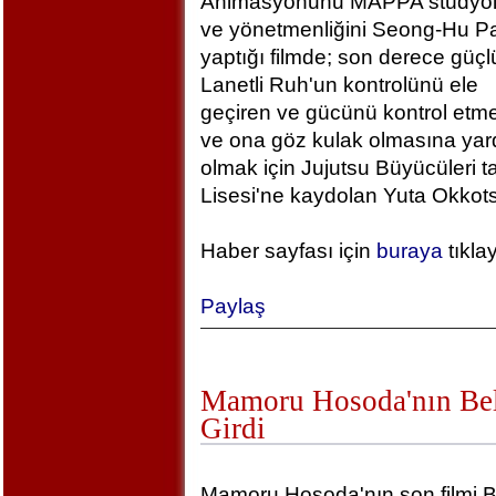
Animasyonunu MAPPA stüdyola
ve yönetmenliğini Seong-Hu Pa
yaptığı filmde; son derece güçlü
Lanetli Ruh'un kontrolünü ele
geçiren ve gücünü kontrol etm
ve ona göz kulak olmasına yar
olmak için Jujutsu Büyücüleri t
Lisesi'ne kaydolan Yuta Okkotsu
Haber sayfası için
buraya
tıkla
Paylaş
Mamoru Hosoda'nın Bel
Girdi
Mamoru Hosoda'nın son filmi B