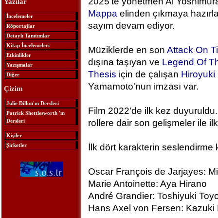
2025'te yönetmen Ai Yoshimura
Yazılar
Mappa
elinden çıkmaya hazırlan
İncelemeler
sayım devam ediyor.
Röportajlar
Detaylı Tanıtımlar
Kitap İncelemeleri
Müziklerde en son
Attack On T
Etkinlikler
dışına taşıyan ve
Legend Of Th
Yazışmalar
Thesis
için de çalışan
Hiroyuk
Diğer
Yamamoto'nun imzası var.
Çizim
Julie Dillon'ın Dersleri
Film 2022'de ilk kez duyuruldu.
Patrick Shettlesworth 'ın
Dersleri
rollere dair son gelişmeler ile ilk
Kişiler
Şirketler
İlk dört karakterin seslendirme 
Oscar François de Jarjayes: M
Marie Antoinette: Aya Hirano
André Grandier: Toshiyuki To
Hans Axel von Fersen: Kazuki