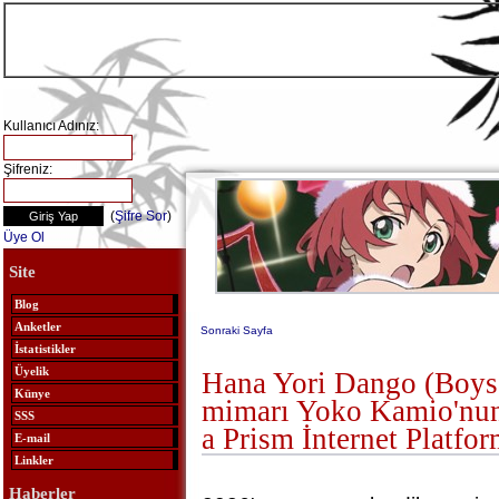
Kullanıcı Adınız:
Şifreniz:
(
Şifre Sor
)
Üye Ol
Site
Blog
Anketler
Sonraki Sayfa
İstatistikler
Üyelik
Hana Yori Dango (Boys
Künye
mimarı Yoko Kamio'nun
SSS
a Prism İnternet Platfo
E-mail
Linkler
Haberler