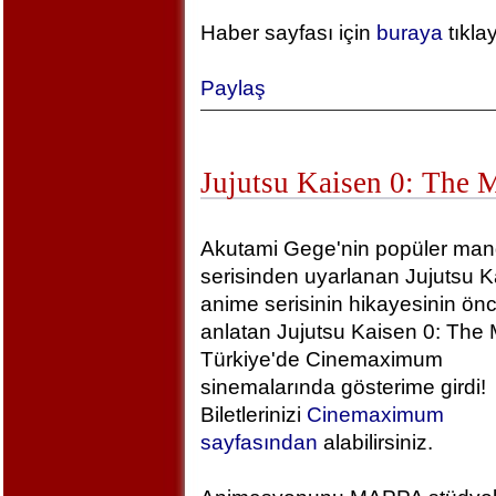
Haber sayfası için
buraya
tıkla
Paylaş
Jujutsu Kaisen 0: The 
Akutami Gege'nin popüler ma
serisinden uyarlanan Jujutsu K
anime serisinin hikayesinin önc
anlatan Jujutsu Kaisen 0: The 
Türkiye'de Cinemaximum
sinemalarında gösterime girdi!
Biletlerinizi
Cinemaximum
sayfasından
alabilirsiniz.