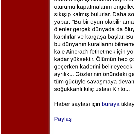
oturumu kapatmalarını engelled
sıkışıp kalmış bulurlar. Daha 
yapar: "Bu bir oyun olabilir am
ölenler gerçek dünyada da ölü
kapılırlar ve kargaşa başlar. B
bu dünyanın kurallarını bilm
kale Aincrad'ı fethetmek için y
kadar yüksektir. Ölümün hep ç
geçerken kaderini belirleyecek 
ayrılık... Gözlerinin önündeki 
tüm gücüyle savaşmaya devam ed
soğukkanlı kılıç ustası Kirito...
Haber sayfası için
buraya
tıkla
Paylaş