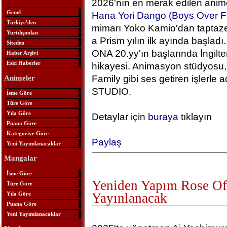
2026'nın en merak edilen anime
Genel
Hana Yori Dango (Boys Over F
Türkiye'den
mimarı Yoko Kamio'dan taptaze
Yurtdışından
a Prism yılın ilk ayında başlad
Siteden
ONA 20.yy'ın başlarında İngilt
Haber Arşivi
Eski Haberler
hikayesi. Animasyon stüdyosu, 
Family gibi ses getiren işlerle
Animeler
STUDIO.
İsme Göre
Türe Göre
Yıla Göre
Detaylar için
buraya
tıklayın
Puana Göre
Kategoriye Göre
Paylaş
Yeni Yayımlanacaklar
Mangalar
İsme Göre
Yeniden Yapım Rose Of 
Türe Göre
Yıla Göre
Yayınlanacak
Puana Göre
Yeni Yayımlanacaklar