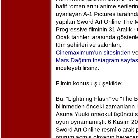
hafif romanlarını anime serileri
uyarlayan A-1 Pictures tarafın
yapılan Sword Art Online The M
Progressive filminin 31 Aralık - 
Ocak tarihleri arasında gösteril
tüm şehirleri ve salonları,
Cinemaximum’un sitesinden
v
Mars Dağıtım Instagram sayfa
inceleyebilirsinz.
Filmin konusu şu şekilde:
Bu, “Lightning Flash” ve “The 
bilinmeden önceki zamanların h
Asuna Yuuki ortaokul üçüncü sı
oyun oynamamıştı. 6 Kasım 2
Sword Art Online resmî olarak
oturum açmış olmanın heyecan