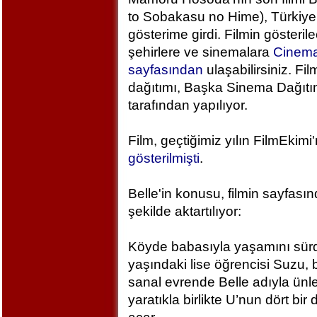
to Sobakasu no Hime), Türkiye
gösterime girdi. Filmin gösteril
şehirlere ve sinemalara
Cinem
sayfasından
ulaşabilirsiniz. Fil
dağıtımı, Başka Sinema Dağıt
tarafından yapılıyor.
Film, geçtiğimiz yılın FilmEkimi
gösterilmişti
.
Belle'in konusu, filmin sayfası
şekilde aktartılıyor:
Köyde babasıyla yaşamını sür
yaşındaki lise öğrencisi Suzu, 
sanal evrende Belle adıyla ünlen
yaratıkla birlikte U’nun dört bi