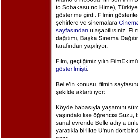
to Sobakasu no Hime), Türkiye
gösterime girdi. Filmin gösteril
şehirlere ve sinemalara
Cinem
sayfasından
ulaşabilirsiniz. Fil
dağıtımı, Başka Sinema Dağıt
tarafından yapılıyor.
Film, geçtiğimiz yılın FilmEkimi
gösterilmişti
.
Belle'in konusu, filmin sayfası
şekilde aktartılıyor:
Köyde babasıyla yaşamını sür
yaşındaki lise öğrencisi Suzu, 
sanal evrende Belle adıyla ünlen
yaratıkla birlikte U’nun dört bi