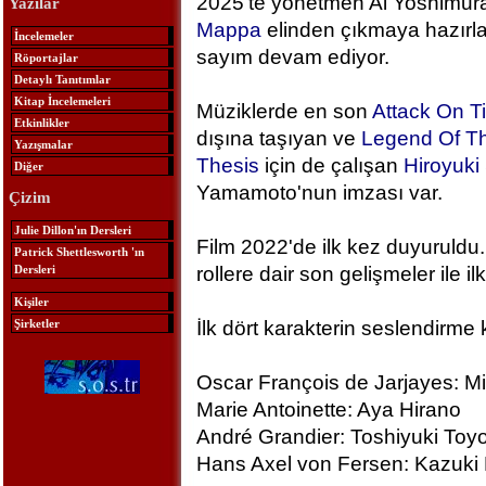
2025'te yönetmen Ai Yoshimura
Yazılar
Mappa
elinden çıkmaya hazırlan
İncelemeler
sayım devam ediyor.
Röportajlar
Detaylı Tanıtımlar
Kitap İncelemeleri
Müziklerde en son
Attack On T
Etkinlikler
dışına taşıyan ve
Legend Of Th
Yazışmalar
Thesis
için de çalışan
Hiroyuk
Diğer
Yamamoto'nun imzası var.
Çizim
Julie Dillon'ın Dersleri
Film 2022'de ilk kez duyuruldu.
Patrick Shettlesworth 'ın
Dersleri
rollere dair son gelişmeler ile ilk
Kişiler
Şirketler
İlk dört karakterin seslendirme 
Oscar François de Jarjayes: M
Marie Antoinette: Aya Hirano
André Grandier: Toshiyuki To
Hans Axel von Fersen: Kazuki