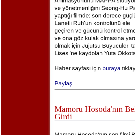
Animasyonunu MAPPA stüdyola
ve yönetmenliğini Seong-Hu Pa
yaptığı filmde; son derece güçlü
Lanetli Ruh'un kontrolünü ele
geçiren ve gücünü kontrol etm
ve ona göz kulak olmasına yar
olmak için Jujutsu Büyücüleri t
Lisesi'ne kaydolan Yuta Okkotsu
Haber sayfası için
buraya
tıkla
Paylaş
Mamoru Hosoda'nın Bel
Girdi
Mamoru Hosoda'nın son filmi B