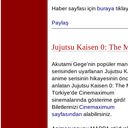
Haber sayfası için
buraya
tıkla
Paylaş
Jujutsu Kaisen 0: The 
Akutami Gege'nin popüler ma
serisinden uyarlanan Jujutsu K
anime serisinin hikayesinin önc
anlatan Jujutsu Kaisen 0: The 
Türkiye'de Cinemaximum
sinemalarında gösterime girdi!
Biletlerinizi
Cinemaximum
sayfasından
alabilirsiniz.