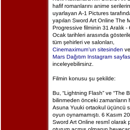
hafif romanlarını anime serileri
uyarlayan A-1 Pictures tarafın
yapılan Sword Art Online The M
Progressive filminin 31 Aralık - 
Ocak tarihleri arasında gösteril
tüm şehirleri ve salonları,
Cinemaximum’un sitesinden
v
Mars Dağıtım Instagram sayfa
inceleyebilirsinz.
Filmin konusu şu şekilde:
Bu, “Lightning Flash” ve “The 
bilinmeden önceki zamanların h
Asuna Yuuki ortaokul üçüncü sı
oyun oynamamıştı. 6 Kasım 2
Sword Art Online resmî olarak
oturum açmış olmanın heyecan