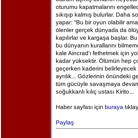
oturumu kapatmalarını engelled
sıkışıp kalmış bulurlar. Daha 
yapar: "Bu bir oyun olabilir am
ölenler gerçek dünyada da ölü
kapılırlar ve kargaşa başlar. B
bu dünyanın kurallarını bilm
kale Aincrad'ı fethetmek için y
kadar yüksektir. Ölümün hep ç
geçerken kaderini belirleyecek 
ayrılık... Gözlerinin önündeki 
tüm gücüyle savaşmaya devam ed
soğukkanlı kılıç ustası Kirito...
Haber sayfası için
buraya
tıkla
Paylaş