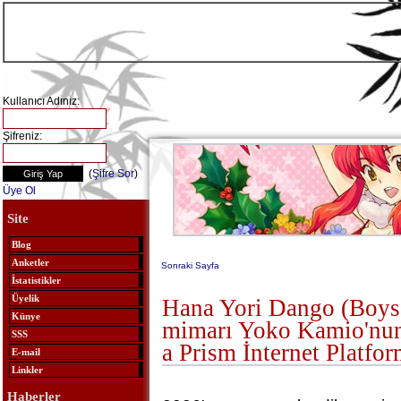
Kullanıcı Adınız:
Şifreniz:
(
Şifre Sor
)
Üye Ol
Site
Blog
Anketler
Sonraki Sayfa
İstatistikler
Üyelik
Hana Yori Dango (Boys
Künye
mimarı Yoko Kamio'nun
SSS
a Prism İnternet Platfo
E-mail
Linkler
Haberler