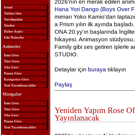
2026'nın en merak edilen anime
Genel
Hana Yori Dango (Boys Over F
Türkiye'den
mimarı Yoko Kamio'dan taptaze
Yurtdışından
a Prism yılın ilk ayında başlad
Siteden
ONA 20.yy'ın başlarında İngilt
Haber Arşivi
Eski Haberler
hikayesi. Animasyon stüdyosu, 
Family gibi ses getiren işlerle
Animeler
STUDIO.
İsme Göre
Türe Göre
Yıla Göre
Detaylar için
buraya
tıklayın
Puana Göre
Kategoriye Göre
Paylaş
Yeni Yayımlanacaklar
Mangalar
İsme Göre
Yeniden Yapım Rose Of 
Türe Göre
Yıla Göre
Yayınlanacak
Puana Göre
Yeni Yayımlanacaklar