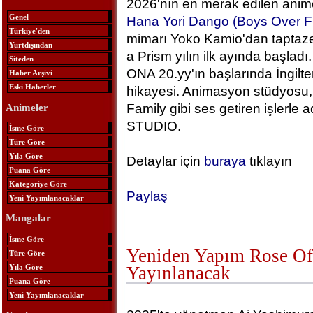
2026'nın en merak edilen anime
Genel
Hana Yori Dango (Boys Over F
Türkiye'den
mimarı Yoko Kamio'dan taptaze
Yurtdışından
a Prism yılın ilk ayında başlad
Siteden
ONA 20.yy'ın başlarında İngilt
Haber Arşivi
Eski Haberler
hikayesi. Animasyon stüdyosu, 
Family gibi ses getiren işlerle
Animeler
STUDIO.
İsme Göre
Türe Göre
Yıla Göre
Detaylar için
buraya
tıklayın
Puana Göre
Kategoriye Göre
Paylaş
Yeni Yayımlanacaklar
Mangalar
İsme Göre
Yeniden Yapım Rose Of 
Türe Göre
Yıla Göre
Yayınlanacak
Puana Göre
Yeni Yayımlanacaklar