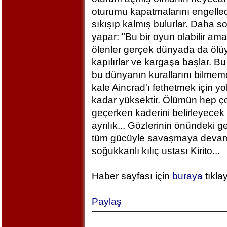
oturumu kapatmalarını engelled
sıkışıp kalmış bulurlar. Daha 
yapar: "Bu bir oyun olabilir am
ölenler gerçek dünyada da ölü
kapılırlar ve kargaşa başlar. B
bu dünyanın kurallarını bilm
kale Aincrad'ı fethetmek için y
kadar yüksektir. Ölümün hep ç
geçerken kaderini belirleyecek 
ayrılık... Gözlerinin önündeki 
tüm gücüyle savaşmaya devam ed
soğukkanlı kılıç ustası Kirito...
Haber sayfası için
buraya
tıkla
Paylaş