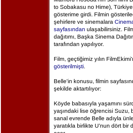
to Sobakasu no Hime), Türkiye
gösterime girdi. Filmin gösteril
şehirlere ve sinemalara
Cinem
sayfasından
ulaşabilirsiniz. Fil
dağıtımı, Başka Sinema Dağıt
tarafından yapılıyor.
Film, geçtiğimiz yılın FilmEkimi
gösterilmişti
.
Belle'in konusu, filmin sayfası
şekilde aktartılıyor:
Köyde babasıyla yaşamını sür
yaşındaki lise öğrencisi Suzu, 
sanal evrende Belle adıyla ünlen
yaratıkla birlikte U’nun dört bi