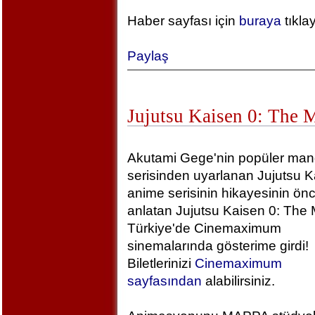
Haber sayfası için
buraya
tıkla
Paylaş
Jujutsu Kaisen 0: The 
Akutami Gege'nin popüler ma
serisinden uyarlanan Jujutsu K
anime serisinin hikayesinin önc
anlatan Jujutsu Kaisen 0: The 
Türkiye'de Cinemaximum
sinemalarında gösterime girdi!
Biletlerinizi
Cinemaximum
sayfasından
alabilirsiniz.