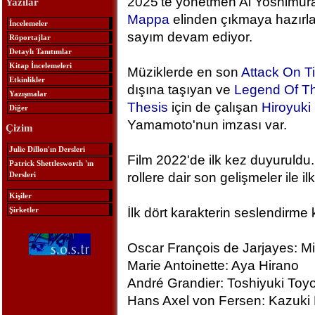
2025'te yönetmen Ai Yoshimura
Yazılar
Mappa
elinden çıkmaya hazırlan
İncelemeler
sayım devam ediyor.
Röportajlar
Detaylı Tanıtımlar
Kitap İncelemeleri
Müziklerde en son
Attack On T
Etkinlikler
dışına taşıyan ve
Legend Of Th
Yazışmalar
Thesis
için de çalışan
Hiroyuk
Diğer
Yamamoto'nun imzası var.
Çizim
Julie Dillon'ın Dersleri
Film 2022'de ilk kez duyuruldu.
Patrick Shettlesworth 'ın
Dersleri
rollere dair son gelişmeler ile ilk
Kişiler
Şirketler
İlk dört karakterin seslendirme 
Oscar François de Jarjayes: M
Marie Antoinette: Aya Hirano
André Grandier: Toshiyuki To
Hans Axel von Fersen: Kazuki