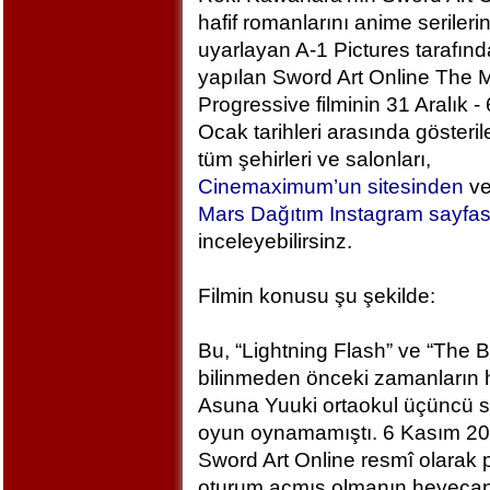
hafif romanlarını anime serileri
uyarlayan A-1 Pictures tarafın
yapılan Sword Art Online The M
Progressive filminin 31 Aralık - 
Ocak tarihleri arasında gösteril
tüm şehirleri ve salonları,
Cinemaximum’un sitesinden
v
Mars Dağıtım Instagram sayfa
inceleyebilirsinz.
Filmin konusu şu şekilde:
Bu, “Lightning Flash” ve “The 
bilinmeden önceki zamanların h
Asuna Yuuki ortaokul üçüncü sı
oyun oynamamıştı. 6 Kasım 2
Sword Art Online resmî olarak
oturum açmış olmanın heyecan