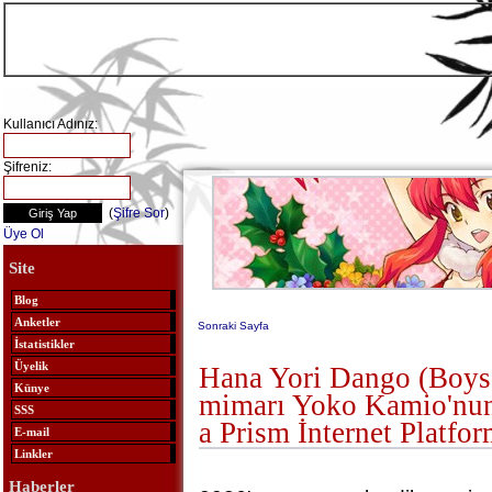
Kullanıcı Adınız:
Şifreniz:
(
Şifre Sor
)
Üye Ol
Site
Blog
Anketler
Sonraki Sayfa
İstatistikler
Üyelik
Hana Yori Dango (Boys
Künye
mimarı Yoko Kamio'nun
SSS
a Prism İnternet Platfo
E-mail
Linkler
Haberler