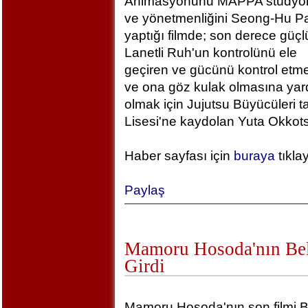
Animasyonunu MAPPA stüdyola
ve yönetmenliğini Seong-Hu Pa
yaptığı filmde; son derece güçlü
Lanetli Ruh'un kontrolünü ele
geçiren ve gücünü kontrol etm
ve ona göz kulak olmasına yar
olmak için Jujutsu Büyücüleri t
Lisesi'ne kaydolan Yuta Okkotsu
Haber sayfası için
buraya
tıkla
Paylaş
Mamoru Hosoda'nın Bel
Girdi
Mamoru Hosoda'nın son filmi B